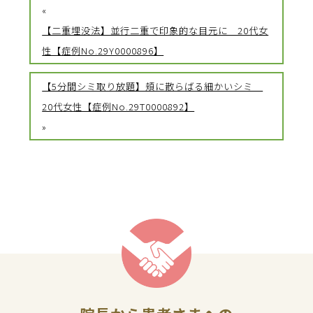
«
【二重埋没法】並行二重で印象的な目元に 20代女
性【症例No.29Y0000896】
【5分間シミ取り放題】頬に散らばる細かいシミ
20代女性【症例No.29T0000892】
»