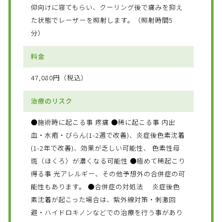
仰向けに寝てもらい、クーリング後で痛みを抑え
た状態でレーザーを照射します。（照射時間5
分）
料金
47,080円（税込）
治療のリスク
●施術時に起こる事 疼痛 ●稀に起こる事 内出
血・水疱・びらん(1-2週で改善)、炎症後色素沈着
(1-2年で改善)、効果が乏しい可能性、 色素性母
斑（ほくろ）が濃くなる可能性 ●極めて稀起こり
得る事 光アレルギー、その他予想外の合併症の可
能性もあります。 ●合併症の対処法 炎症後色
素沈着が起こった場合は、紫外線対策・刺激回
避・ハイドロキノンなどでの治療を行う事があり