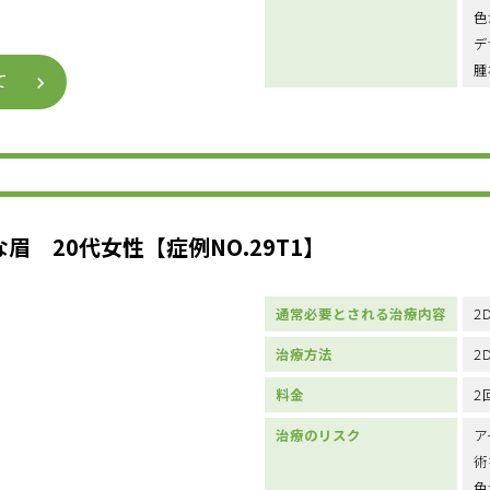
色
デ
腫
て
 20代女性【症例NO.29T1】
通常必要とされる治療内容
2
治療方法
2
料金
2
治療のリスク
ア
術
色