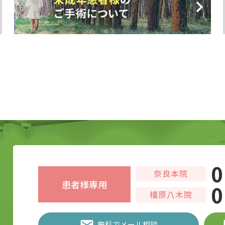
0
奈良本院
患者様専用
0
橿原八木院
無料でメール相談