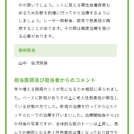
のが良いでしょう。シミに見える悪性皮膚疾患も
あるため診断を的確に行ってから治療するように
しましょう。レーザー照射後、数年で色素班が再
燃することがあります。その際は再度治療を受け
る必要があります。
施術担当
山中 佑次院長
担当医師及び担当者からのコメント
年々増える両頬のシミが気になるため相談に来られまし
た。ベースに肝斑がありその上に老人性色素班が散在し
ている状態の方でした。肝斑の治療を行ってからQスイ
ッチルビーでの治療を行いまいした。治療開始後から10
か月後の写真ですが、全体的な肌のトーンは上昇し、色
ムラの原因となる老人性色素班は薄くなっており目立ち