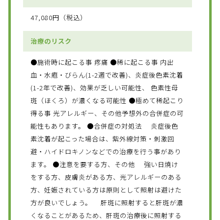
47,080円（税込）
治療のリスク
●施術時に起こる事 疼痛 ●稀に起こる事 内出
血・水疱・びらん(1-2週で改善)、炎症後色素沈着
(1-2年で改善)、効果が乏しい可能性、 色素性母
斑（ほくろ）が濃くなる可能性 ●極めて稀起こり
得る事 光アレルギー、その他予想外の合併症の可
能性もあります。 ●合併症の対処法 炎症後色
素沈着が起こった場合は、紫外線対策・刺激回
避・ハイドロキノンなどでの治療を行う事があり
ます。 ●注意を要する方、その他 強い日焼け
をする方、皮膚炎がある方、光アレルギーのある
方、妊娠されている方は原則として照射は避けた
方が良いでしょう。 肝斑に照射すると肝斑が濃
くなることがあるため、肝斑の治療後に照射する