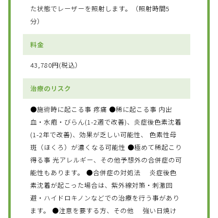
た状態でレーザーを照射します。（照射時間5
分）
料金
43,780円(税込）
治療のリスク
●施術時に起こる事 疼痛 ●稀に起こる事 内出
血・水疱・びらん(1-2週で改善)、炎症後色素沈着
(1-2年で改善)、効果が乏しい可能性、 色素性母
斑（ほくろ）が濃くなる可能性 ●極めて稀起こり
得る事 光アレルギー、その他予想外の合併症の可
能性もあります。 ●合併症の対処法 炎症後色
素沈着が起こった場合は、紫外線対策・刺激回
避・ハイドロキノンなどでの治療を行う事があり
ます。 ●注意を要する方、その他 強い日焼け