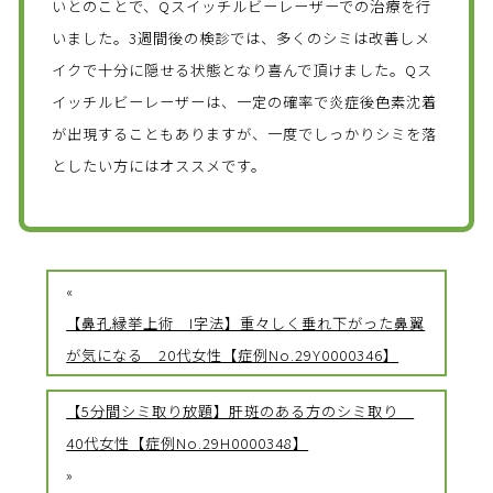
いとのことで、Qスイッチルビーレーザーでの治療を行
いました。3週間後の検診では、多くのシミは改善しメ
イクで十分に隠せる状態となり喜んで頂けました。Qス
イッチルビーレーザーは、一定の確率で炎症後色素沈着
が出現することもありますが、一度でしっかりシミを落
としたい方にはオススメです。
«
【鼻孔縁挙上術 I字法】重々しく垂れ下がった鼻翼
が気になる 20代女性【症例No.29Y0000346】
【5分間シミ取り放題】肝斑のある方のシミ取り
40代女性【症例No.29H0000348】
»