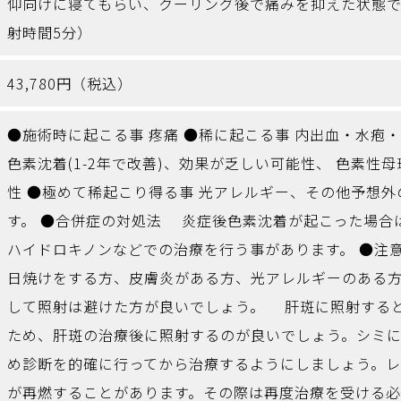
仰向けに寝てもらい、クーリング後で痛みを抑えた状態
射時間5分）
43,780円（税込）
●施術時に起こる事 疼痛 ●稀に起こる事 内出血・水疱・び
色素沈着(1-2年で改善)、効果が乏しい可能性、 色素性
性 ●極めて稀起こり得る事 光アレルギー、その他予想
す。 ●合併症の対処法 炎症後色素沈着が起こった場合
ハイドロキノンなどでの治療を行う事があります。 ●注
日焼けをする方、皮膚炎がある方、光アレルギーのある
して照射は避けた方が良いでしょう。 肝斑に照射する
ため、肝斑の治療後に照射するのが良いでしょう。シミ
め診断を的確に行ってから治療するようにしましょう。
が再燃することがあります。その際は再度治療を受ける必