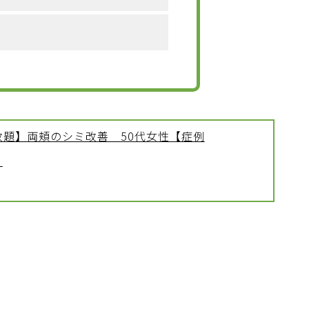
放題】両頬のシミ改善 50代女性【症例
】