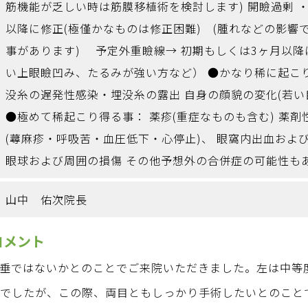
筋機能が乏しい時は筋膜移植術を検討します) 開瞼過剰 
以降に修正(極僅かなものは修正困難) (腫れなどの影響
事があります) 予定外重瞼線→ 初期もしくは3ヶ月以
い上眼瞼凹み、たるみが強い方など） ●かなり稀に起こ
没糸の遅発性感染・埋没糸の露出 自身の顔貌の変化(若い
●極めて稀起こり得る事： 薬疹(重症なものも含む) 薬
(蕁麻疹・呼吸苦・血圧低下・心停止)、 眼窩内出血およ
眼球および周囲の損傷 その他予想外の合併症の可能性も
山中 佑次院長
コメント
垂ではないかとのことでご来院いただきました。左は中等
域でしたが、この際、両目ともしっかり手術したいとのこと