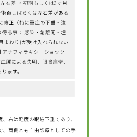
・左右差→ 初期もしくは3ヶ月
で術後しばらくは左右差がある
降に修正（特に重症の下垂・強
り得る事： 感染・創離開・埋
目まわり)が受け入れられない
剤性アナフィラキシーショック
び血腫による失明、眼瞼痙攣、
あります。
度、右は軽度の眼瞼下垂であり、
で、両側とも自由診療としての手