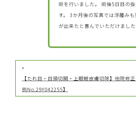
術を行いました。 術後5日目の
す。 3か月後の写真では浮腫み
が出来たと喜んでいただけました
«
【たれ目・目頭切開・上眼瞼皮膚切除】他院修正
例No.29Y042255】