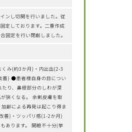
ザインし切開を行いました。従
転固定しております。二重作成
縫合固定を行い閉創しました。
み(約3か月)・内出血(2-3
改善) ●患者様自身の目につい
れたり、鼻根部分のしわが深
幅が狭くなる。 余剰皮膚を取
 加齢による再発は起こり得ま
善)・ツッパリ感(1-2か月)
もあります。 開瞼不十分(挙