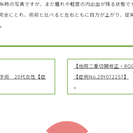
抜糸時の写真ですが、まだ腫れや軽度の内出血が残る状態で
も完全にとれ、術前と比べると左右ともに目力が上がり、従
。
【他院二重切開修正・RO
手術 20代女性【症
【症例No.29Y072157】
»