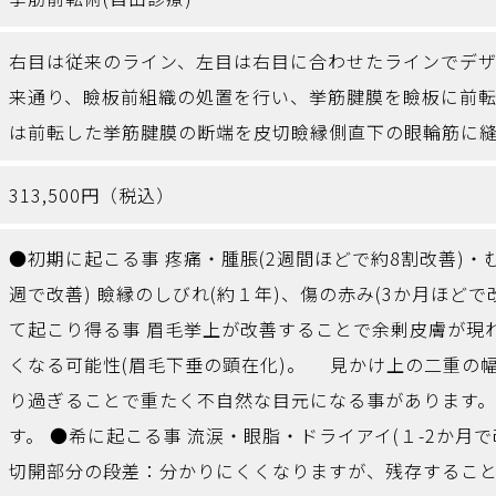
右目は従来のライン、左目は右目に合わせたラインでデ
来通り、瞼板前組織の処置を行い、挙筋腱膜を瞼板に前
は前転した挙筋腱膜の断端を皮切瞼縁側直下の眼輪筋に
313,500円（税込）
●初期に起こる事 疼痛・腫脹(2週間ほどで約8割改善)・むく
週で改善) 瞼縁のしびれ(約１年)、傷の赤み(3か月ほどで
て起こり得る事 眉毛挙上が改善することで余剰皮膚が現
くなる可能性(眉毛下垂の顕在化)。 見かけ上の二重の
り過ぎることで重たく不自然な目元になる事があります。
す。 ●希に起こる事 流涙・眼脂・ドライアイ(１-2か月で改
切開部分の段差：分かりにくくなりますが、残存すること