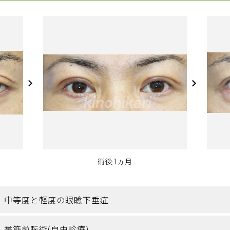
術後1ヵ月
中等度と軽度の眼瞼下垂症
挙筋前転術(自由診療)