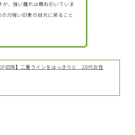
すが、強い腫れは概ね引いていま
来の力強い印象の目元に戻ること
OF切除】二重ラインをはっきりと 20代女性