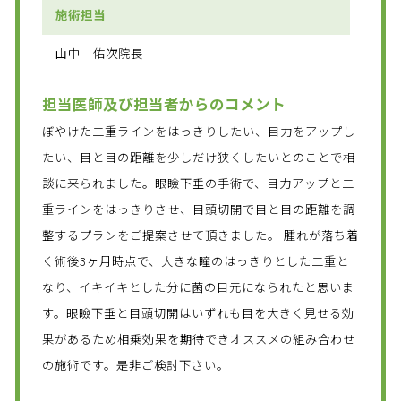
施術担当
山中 佑次院長
担当医師及び担当者からのコメント
ぼやけた二重ラインをはっきりしたい、目力をアップし
たい、目と目の距離を少しだけ狭くしたいとのことで相
談に来られました。眼瞼下垂の手術で、目力アップと二
重ラインをはっきりさせ、目頭切開で目と目の距離を調
整するプランをご提案させて頂きました。 腫れが落ち着
く術後3ヶ月時点で、大きな瞳のはっきりとした二重と
なり、イキイキとした分に菌の目元になられたと思いま
す。眼瞼下垂と目頭切開はいずれも目を大きく見せる効
果があるため相乗効果を期待できオススメの組み合わせ
の施術です。是非ご検討下さい。