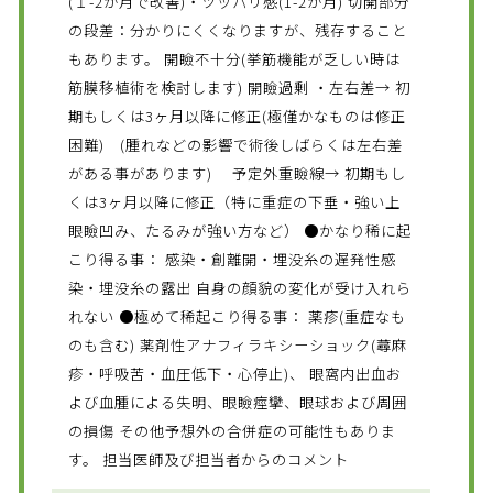
(１-2か月で改善)・ツッパリ感(1-2か月) 切開部分
の段差：分かりにくくなりますが、残存すること
もあります。 開瞼不十分(挙筋機能が乏しい時は
筋膜移植術を検討します) 開瞼過剰 ・左右差→ 初
期もしくは3ヶ月以降に修正(極僅かなものは修正
困難) (腫れなどの影響で術後しばらくは左右差
がある事があります) 予定外重瞼線→ 初期もし
くは3ヶ月以降に修正（特に重症の下垂・強い上
眼瞼凹み、たるみが強い方など） ●かなり稀に起
こり得る事： 感染・創離開・埋没糸の遅発性感
染・埋没糸の露出 自身の顔貌の変化が受け入れら
れない ●極めて稀起こり得る事： 薬疹(重症なも
のも含む) 薬剤性アナフィラキシーショック(蕁麻
疹・呼吸苦・血圧低下・心停止)、 眼窩内出血お
よび血腫による失明、眼瞼痙攣、眼球および周囲
の損傷 その他予想外の合併症の可能性もありま
す。 担当医師及び担当者からのコメント