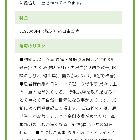
に縫合し二重を作っております。
料金
319,000円（税込）※自由診療
治療のリスク
●初期に起こる事 疼痛・腫脹(2週間ほどで約8割
改善)・むくみ(約3か月)・内出血(2-3週で改善) 瞼
縁のしびれ(約１年)、傷の赤み(3か月ほどで改善)
●患者様自身の目について起こり得る事 見かけ上
の二重の幅が狭くなる。 余剰皮膚を取り過ぎるこ
とで重たく不自然な目元になる事があります。 加
齢による再発は起こり得ます。 ご高齢の方は、眉
毛挙上が改善することで余剰皮膚が現れたり、鼻
根部分のしわが深くなる可能性(眉毛下垂の顕在
化)。 ●希に起こる事 流涙・眼脂・ドライアイ