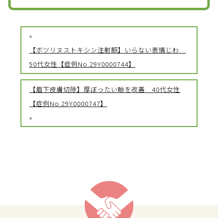
«
【ボツリヌストキシン注射額】いらない表情じわ
50代女性【症例No.29Y0000744】
【眉下皮膚切除】厚ぼったい瞼を改善 40代女性
【症例No.29Y0000747】
»