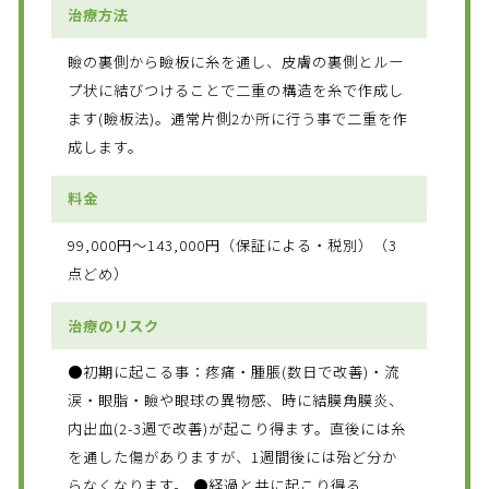
治療方法
瞼の裏側から瞼板に糸を通し、皮膚の裏側とルー
プ状に結びつけることで二重の構造を糸で作成し
ます(瞼板法)。通常片側2か所に行う事で二重を作
成します。
料金
99,000円～143,000円（保証による・税別）（3
点どめ）
治療のリスク
●初期に起こる事：疼痛・腫脹(数日で改善)・流
涙・眼脂・瞼や眼球の異物感、時に結膜角膜炎、
内出血(2-3週で改善)が起こり得ます。直後には糸
を通した傷がありますが、1週間後には殆ど分か
らなくなります。 ●経過と共に起こり得る