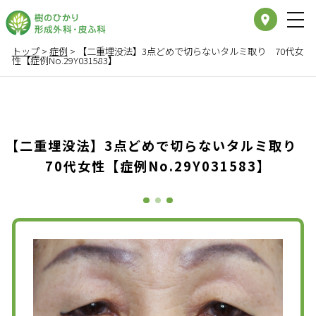
place
トップ
>
症例
>
【二重埋没法】3点どめで切らないタルミ取り 70代女
性【症例No.29Y031583】
【二重埋没法】3点どめで切らないタルミ取り
70代女性【症例No.29Y031583】