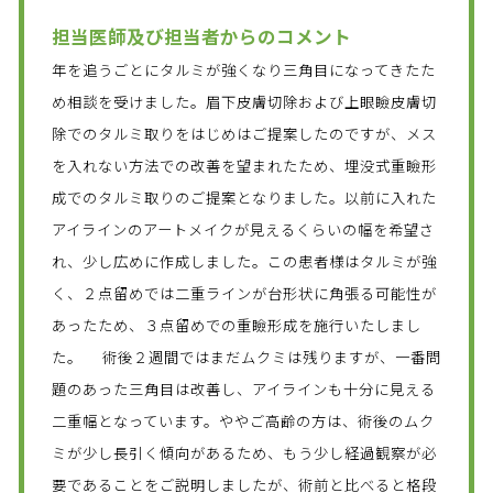
担当医師及び担当者からのコメント
年を追うごとにタルミが強くなり三角目になってきたた
め相談を受けました。眉下皮膚切除および上眼瞼皮膚切
除でのタルミ取りをはじめはご提案したのですが、メス
を入れない方法での改善を望まれたため、埋没式重瞼形
成でのタルミ取りのご提案となりました。以前に入れた
アイラインのアートメイクが見えるくらいの幅を希望さ
れ、少し広めに作成しました。この患者様はタルミが強
く、２点留めでは二重ラインが台形状に角張る可能性が
あったため、３点留めでの重瞼形成を施行いたしまし
た。 術後２週間ではまだムクミは残りますが、一番問
題のあった三角目は改善し、アイラインも十分に見える
二重幅となっています。ややご高齢の方は、術後のムク
ミが少し長引く傾向があるため、もう少し経過観察が必
要であることをご説明しましたが、術前と比べると格段