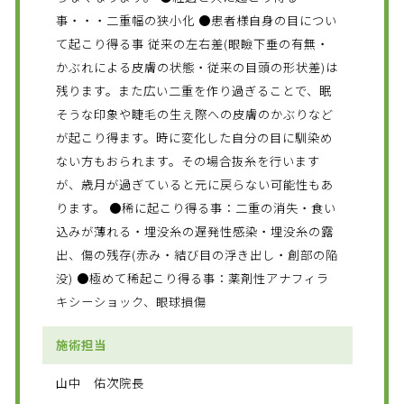
事・・・二重幅の狭小化 ●患者様自身の目につい
て起こり得る事 従来の左右差(眼瞼下垂の有無・
かぶれによる皮膚の状態・従来の目頭の形状差)は
残ります。また広い二重を作り過ぎることで、眠
そうな印象や睫毛の生え際への皮膚のかぶりなど
が起こり得ます。時に変化した自分の目に馴染め
ない方もおられます。その場合抜糸を行います
が、歳月が過ぎていると元に戻らない可能性もあ
ります。 ●稀に起こり得る事：二重の消失・食い
込みが薄れる・埋没糸の遅発性感染・埋没糸の露
出、傷の残存(赤み・結び目の浮き出し・創部の陥
没) ●極めて稀起こり得る事：薬剤性アナフィラ
キシーショック、眼球損傷
施術担当
山中 佑次院長