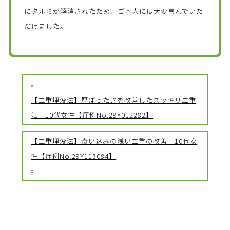
にタルミが解消されたため、ご本人には大変喜んでいた
だけました。
«
【二重埋没法】厚ぼったさを改善したスッキリ二重
に 10代女性【症例No.29Y012282】
【二重埋没法】食い込みの浅い二重の改善 10代女
性【症例No.29Y113084】
»