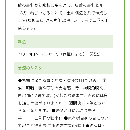
瞼の裏側から瞼板に糸を通し、皮膚の裏側とルー
プ状に結びつけることで二重の構造を糸で作成し
ます(瞼板法)。通常片側2か所に行う事で二重を作
成します。
料金
77,000円～121,000円（保証による）（税込）
治療のリスク
●初期に起こる事：疼痛・腫脹(数日で改善)・流
涙・眼脂・瞼や眼球の異物感、時に結膜角膜炎、
内出血(2-3週で改善)が起こり得ます。直後には糸
を通した傷がありますが、1週間後には殆ど分か
らなくなります。 ●経過と共に起こり得る
事・・・二重幅の狭小化 ●患者様自身の目につい
て起こり得る事 従来の左右差(眼瞼下垂の有無・