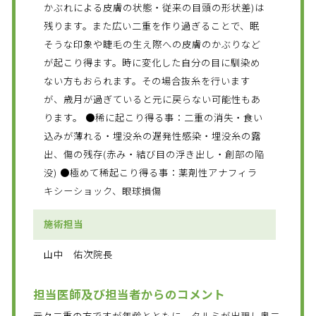
かぶれによる皮膚の状態・従来の目頭の形状差)は
残ります。また広い二重を作り過ぎることで、眠
そうな印象や睫毛の生え際への皮膚のかぶりなど
が起こり得ます。時に変化した自分の目に馴染め
ない方もおられます。その場合抜糸を行います
が、歳月が過ぎていると元に戻らない可能性もあ
ります。 ●稀に起こり得る事：二重の消失・食い
込みが薄れる・埋没糸の遅発性感染・埋没糸の露
出、傷の残存(赤み・結び目の浮き出し・創部の陥
没) ●極めて稀起こり得る事：薬剤性アナフィラ
キシーショック、眼球損傷
施術担当
山中 佑次院長
担当医師及び担当者からのコメント
元々二重の方ですが年齢とともに、タルミが出現し奥二