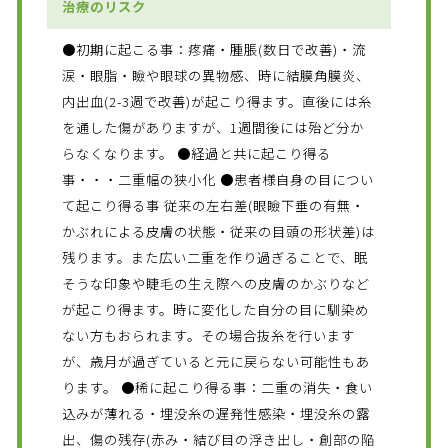
治療のリスク
●初期に起こる事：疼痛・腫脹(数日で改善)・流
涙・眼脂・瞼や眼球の異物感、時に結膜角膜炎、
内出血(2-3週で改善)が起こり得ます。直後には糸
を通した傷がありますが、1週間後には殆ど分か
らなくなります。 ●経過と共に起こり得る
事・・・二重幅の狭小化 ●患者様自身の目につい
て起こり得る事 従来の左右差(眼瞼下垂の有無・
かぶれによる皮膚の状態・従来の目頭の形状差)は
残ります。また広い二重を作り過ぎることで、眠
そうな印象や睫毛の生え際への皮膚のかぶりなど
が起こり得ます。時に変化した自分の目に馴染め
ない方もおられます。その場合抜糸を行います
が、歳月が過ぎていると元に戻らない可能性もあ
ります。 ●稀に起こり得る事：二重の消失・食い
込みが薄れる・埋没糸の遅発性感染・埋没糸の露
出、傷の残存(赤み・結び目の浮き出し・創部の陥