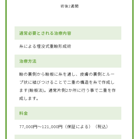
術後2週間
通常必要とされる治療内容
糸による埋没式重瞼形成術
治療方法
瞼の裏側から瞼板に糸を通し、皮膚の裏側とルー
プ状に結びつけることで二重の構造を糸で作成し
ます(瞼板法)。通常片側2か所に行う事で二重を作
成します。
料金
77,000円～121,000円（保証による）（税込）