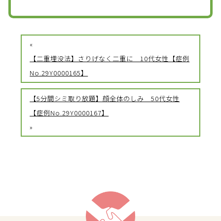
«
【二重埋没法】さりげなく二重に 10代女性【症例
No.29Y0000165】
【5分間シミ取り放題】顔全体のしみ 50代女性
【症例No.29Y0000167】
»