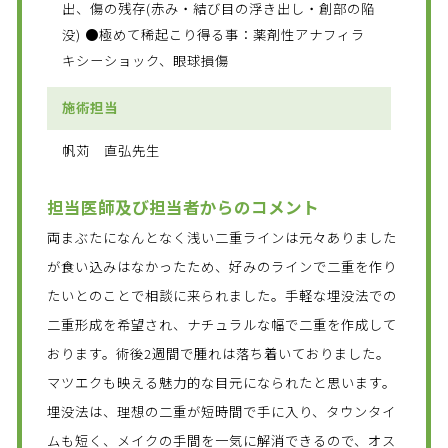
出、傷の残存(赤み・結び目の浮き出し・創部の陥
没) ●極めて稀起こり得る事：薬剤性アナフィラ
キシーショック、眼球損傷
施術担当
帆苅 直弘先生
担当医師及び担当者からのコメント
両まぶたになんとなく浅い二重ラインは元々ありました
が食い込みはなかったため、好みのラインで二重を作り
たいとのことで相談に来られました。手軽な埋没法での
二重形成を希望され、ナチュラルな幅で二重を作成して
おります。術後2週間で腫れは落ち着いておりました。
マツエクも映える魅力的な目元になられたと思います。
埋没法は、理想の二重が短時間で手に入り、タウンタイ
ムも短く、メイクの手間を一気に解消できるので、オス