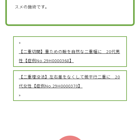
スメの施術です。
«
【二重切開】重ための瞼を自然な二重幅に 20代男
性【症例No.29H0000368】
【二重埋没法】左右差をなくして微平行二重に 20
代女性【症例No.29H0000370】
»