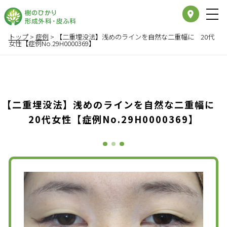
place
トップ
>
症例
>
【二重埋没法】浅めのラインを自然な二重幅に 20代
女性【症例No.29H0000369】
【二重埋没法】浅めのラインを自然な二重幅に
20代女性【症例No.29H0000369】