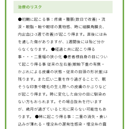
治療のリスク
●初期に起こる事：疼痛・腫脹(数日で改善)・流
涙・眼脂・瞼や眼球の異物感、時に結膜角膜炎、
内出血(2-3週で改善)が起こり得ます。直後には糸
を通した傷がありますが、1週間後には殆ど分か
らなくなります。 ●経過と共に起こり得る
事・・・二重幅の狭小化 ●患者様自身の目につい
て起こり得る事 従来の左右差(眼瞼下垂の有無・
かぶれによる皮膚の状態・従来の目頭の形状差)は
残ります。また広い二重を作り過ぎることで、眠
そうな印象や睫毛の生え際への皮膚のかぶりなど
が起こり得ます。時に変化した自分の目に馴染め
ない方もおられます。その場合抜糸を行います
が、歳月が過ぎていると元に戻らない可能性もあ
ります。 ●稀に起こり得る事：二重の消失・食い
込みが薄れる・埋没糸の遅発性感染・埋没糸の露