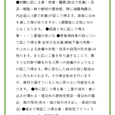
●初期に起こる事：疼痛・腫脹(数日で改善)・流
涙・眼脂・瞼や眼球の異物感、時に結膜角膜炎、
内出血(2-3週で改善)が起こり得ます。直後には糸
を通した傷がありますが、1週間後には殆ど分か
らなくなります。 ●経過と共に起こり得る
事・・・二重幅の狭小化 ●患者様自身の目につい
て起こり得る事 従来の左右差(眼瞼下垂の有無・
かぶれによる皮膚の状態・従来の目頭の形状差)は
残ります。また広い二重を作り過ぎることで、眠
そうな印象や睫毛の生え際への皮膚のかぶりなど
が起こり得ます。時に変化した自分の目に馴染め
ない方もおられます。その場合抜糸を行います
が、歳月が過ぎていると元に戻らない可能性もあ
ります。 ●稀に起こり得る事：二重の消失・食い
込みが薄れる・埋没糸の遅発性感染・埋没糸の露
出、傷の残存(赤み・結び目の浮き出し・創部の陥
没) ●極めて稀起こり得る事：薬剤性アナフィラ