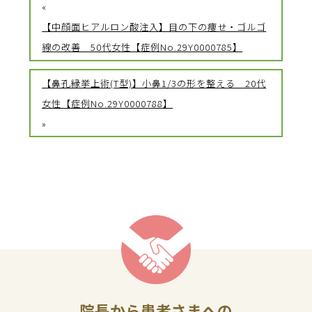
«
【中顔面ヒアルロン酸注入】目の下の痩せ・ゴルゴ
線の改善 50代女性【症例No.29Y0000785】
【鼻孔縁挙上術(T型)】小鼻1/3の形を整える 20代
女性【症例No.29Y0000788】
»
院長から患者さまへの