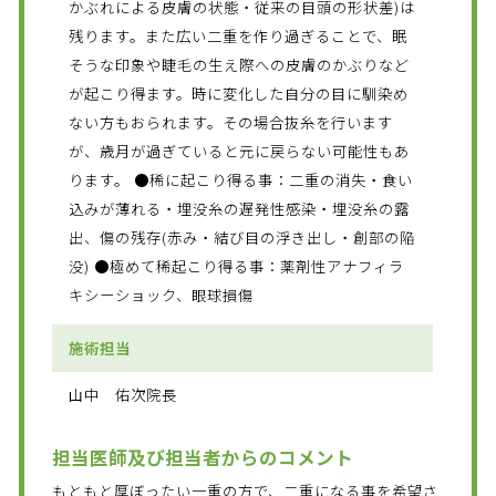
かぶれによる皮膚の状態・従来の目頭の形状差)は
残ります。また広い二重を作り過ぎることで、眠
そうな印象や睫毛の生え際への皮膚のかぶりなど
が起こり得ます。時に変化した自分の目に馴染め
ない方もおられます。その場合抜糸を行います
が、歳月が過ぎていると元に戻らない可能性もあ
ります。 ●稀に起こり得る事：二重の消失・食い
込みが薄れる・埋没糸の遅発性感染・埋没糸の露
出、傷の残存(赤み・結び目の浮き出し・創部の陥
没) ●極めて稀起こり得る事：薬剤性アナフィラ
キシーショック、眼球損傷
施術担当
山中 佑次院長
担当医師及び担当者からのコメント
もともと厚ぼったい一重の方で、二重になる事を希望さ