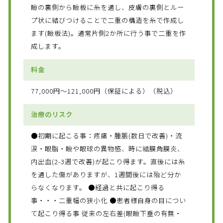
瞼の裏側から瞼板に糸を通し、皮膚の裏側とルー
プ状に結びつけることで二重の構造を糸で作成し
ます(瞼板法)。通常片側2か所に行う事で二重を作
成します。
料金
77,000円～121,000円（保証による）（税込）
治療のリスク
●初期に起こる事：疼痛・腫脹(数日で改善)・流
涙・眼脂・瞼や眼球の異物感、時に結膜角膜炎、
内出血(2-3週で改善)が起こり得ます。直後には糸
を通した傷がありますが、1週間後には殆ど分か
らなくなります。 ●経過と共に起こり得る
事・・・二重幅の狭小化 ●患者様自身の目につい
て起こり得る事 従来の左右差(眼瞼下垂の有無・