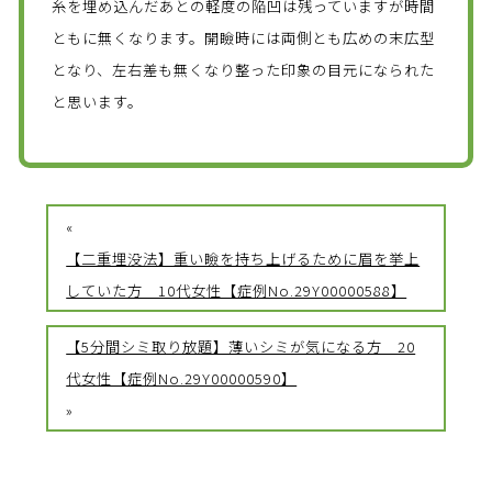
糸を埋め込んだあとの軽度の陥凹は残っていますが時間
ともに無くなります。開瞼時には両側とも広めの末広型
となり、左右差も無くなり整った印象の目元になられた
と思います。
«
【二重埋没法】重い瞼を持ち上げるために眉を挙上
していた方 10代女性【症例No.29Y00000588】
【5分間シミ取り放題】薄いシミが気になる方 20
代女性【症例No.29Y00000590】
»