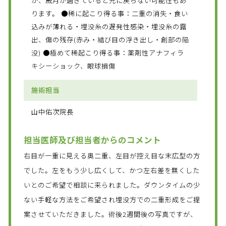
が、歳月が過ぎていると元に戻らない可能性もあ
ります。 ●稀に起こり得る事：二重の消失・食い
込みが薄れる・埋没糸の遅発性感染・埋没糸の露
出、傷の残存(赤み・結び目の浮き出し・創部の陥
没) ●極めて稀起こり得る事：薬剤性アナフィラ
キシーショック、眼球損傷
施術担当
山中佑次院長
担当医師及び担当者からのコメント
右目が一重に見える奥二重、左目が控え目な末広型の方
でした。左をもう少し広くして、かつ左右差を無くした
いとのご希望で相談に来られました。ダウンタイムの少
ない手軽な方法をご希望され埋没方での二重形成をご提
案させていただきました。術後2週間後の写真ですが、