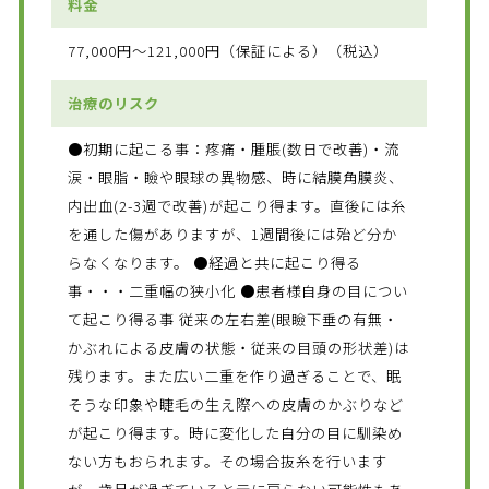
料金
77,000円～121,000円（保証による）（税込）
治療のリスク
●初期に起こる事：疼痛・腫脹(数日で改善)・流
涙・眼脂・瞼や眼球の異物感、時に結膜角膜炎、
内出血(2-3週で改善)が起こり得ます。直後には糸
を通した傷がありますが、1週間後には殆ど分か
らなくなります。 ●経過と共に起こり得る
事・・・二重幅の狭小化 ●患者様自身の目につい
て起こり得る事 従来の左右差(眼瞼下垂の有無・
かぶれによる皮膚の状態・従来の目頭の形状差)は
残ります。また広い二重を作り過ぎることで、眠
そうな印象や睫毛の生え際への皮膚のかぶりなど
が起こり得ます。時に変化した自分の目に馴染め
ない方もおられます。その場合抜糸を行います