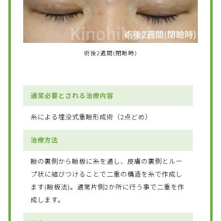
術後2週間(閉瞼時)
通常必要とされる治療内容
糸による埋没式重瞼形成術（2点どめ）
治療方法
瞼の裏側から瞼板に糸を通し、皮膚の裏側とルー
プ状に結びつけることで二重の構造を糸で作成し
ます(瞼板法)。通常片側2か所に行う事で二重を作
成します。