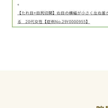
«
【たれ目+目尻切開】右目の横幅が小さく左右差
る 20代女性【症例No.29Y0000955】