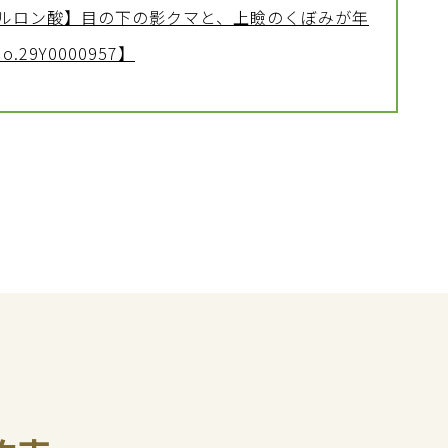
アルロン酸】目の下の影クマと、上瞼のくぼみが年
29Y0000957】