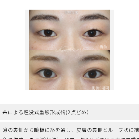
糸による埋没式重瞼形成術(2点どめ）
瞼の裏側から瞼板に糸を通し、皮膚の裏側とループ状に