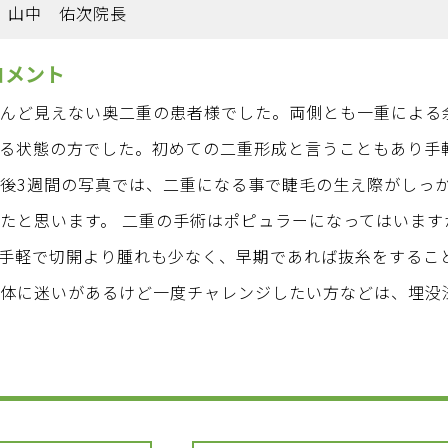
山中 佑次院長
コメント
とんど見えない奥二重の患者様でした。両側とも一重による
いる状態の方でした。初めての二重形成と言うこともあり手
後3週間の写真では、二重になる事で睫毛の生え際がしっ
たと思います。 二重の手術はポピュラーになってはいま
手軽で切開より腫れも少なく、早期であれば抜糸をするこ
自体に迷いがあるけど一度チャレンジしたい方などは、埋没