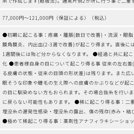
糸で作成します(瞼板法)。通常片側2か所に行う事で二重
77,000円～121,000円（保証による）（税込）
●初期に起こる事：疼痛・腫脹(数日で改善)・流涙・眼
膜角膜炎、内出血(2-3週で改善)が起こり得ます。直後
1週間後には殆ど分からなくなります。 ●経過と共に起
化 ●患者様自身の目について起こり得る事 従来の左右差
る皮膚の状態・従来の目頭の形状差)は残ります。また広
眠そうな印象や睫毛の生え際への皮膚のかぶりなどが起
の目に馴染めない方もおられます。その場合抜糸を行い
に戻らない可能性もあります。 ●稀に起こり得る事：二
埋没糸の遅発性感染・埋没糸の露出、傷の残存(赤み・結
●極めて稀起こり得る事：薬剤性アナフィラキシーショ