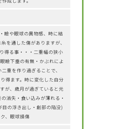
を作成します。
脂・瞼や眼球の異物感、時に結
には糸を通した傷がありますが、
こり得る事・・・二重幅の狭小
(眼瞼下垂の有無・かぶれによ
い二重を作り過ぎることで、
こり得ます。時に変化した自分
ますが、歳月が過ぎていると元
重の消失・食い込みが薄れる・
び目の浮き出し・創部の陥没)
ック、眼球損傷