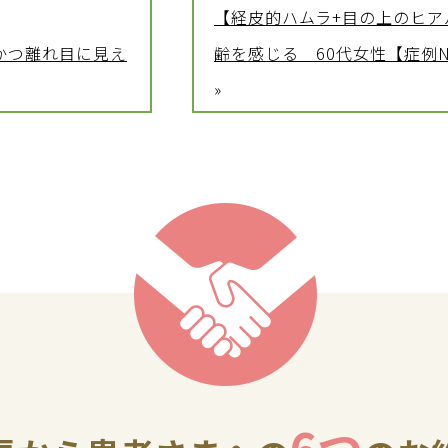
【経皮的ハムラ+目の上のヒ
かつ離れ目に見え
齢を感じる 60代女性【症例No.
»