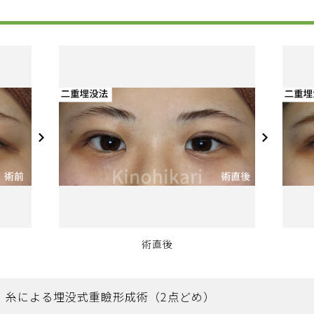
術直後
糸による埋没式重瞼形成術（2点どめ）