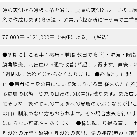
瞼の裏側から瞼板に糸を通し、皮膚の裏側とループ状に
糸で作成します(瞼板法)。通常片側2か所に行う事で二重
77,000円～121,000円（保証による）（税込）
●初期に起こる事：疼痛・腫脹(数日で改善)・流涙・眼
膜角膜炎、内出血(2-3週で改善)が起こり得ます。直後
1週間後には殆ど分からなくなります。 ●経過と共に起
化 ●患者様自身の目について起こり得る事 従来の左右差
る皮膚の状態・従来の目頭の形状差)は残ります。また広
眠そうな印象や睫毛の生え際への皮膚のかぶりなどが起
の目に馴染めない方もおられます。その場合抜糸を行い
に戻らない可能性もあります。 ●稀に起こり得る事：二
埋没糸の遅発性感染・埋没糸の露出、傷の残存(赤み・結