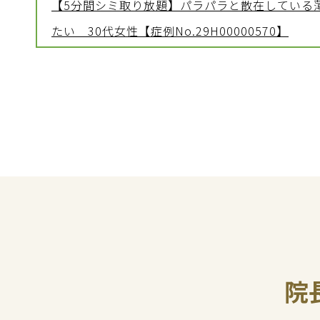
【5分間シミ取り放題】パラパラと散在している
たい 30代女性【症例No.29H00000570】
院