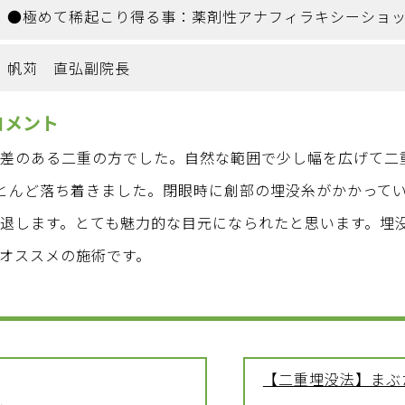
●極めて稀起こり得る事：薬剤性アナフィラキシーショ
帆苅 直弘副院長
コメント
右差のある二重の方でした。自然な範囲で少し幅を広げて二
とんど落ち着きました。閉眼時に創部の埋没糸がかかって
退します。とても魅力的な目元になられたと思います。埋
オススメの施術です。
【二重埋没法】まぶ