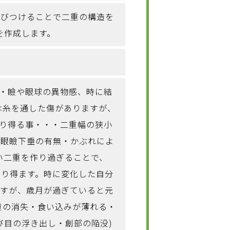
結びつけることで二重の構造を
を作成します。
脂・瞼や眼球の異物感、時に結
には糸を通した傷がありますが、
こり得る事・・・二重幅の狭小
(眼瞼下垂の有無・かぶれによ
い二重を作り過ぎることで、
こり得ます。時に変化した自分
ますが、歳月が過ぎていると元
重の消失・食い込みが薄れる・
び目の浮き出し・創部の陥没)