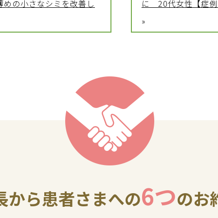
薄めの小さなシミを改善し
に 20代女性【症例No
»
6つ
長から患者さまへの
のお