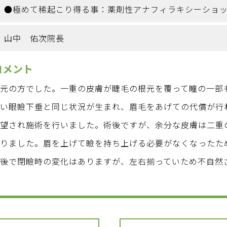
●極めて稀起こり得る事：薬剤性アナフィラキシーショ
山中 佑次院長
コメント
目元の方でした。一重の皮膚が睫毛の根元を覆って瞳の一部
軽い眼瞼下垂と同じ状況が生まれ、眉毛をあげての代償が行
希望され施術を行いました。術後ですが、余分な皮膚は二重
なりました。眉を上げて瞼を持ち上げる必要がなくなったた
後で閉瞼時の変化はありますが、左右揃っていため不自然