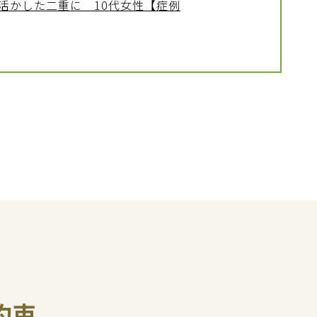
活かした二重に 10代女性【症例
約束