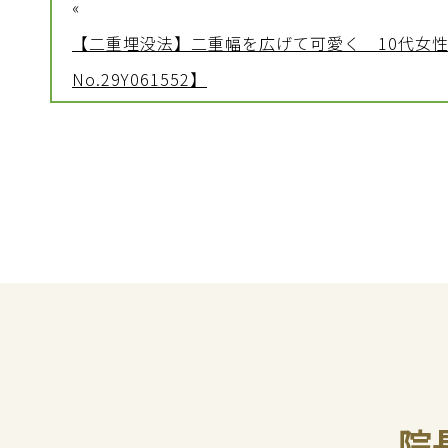
«
【二重埋没法】二重幅を広げて可愛く 10代女
No.29Y061552】
院