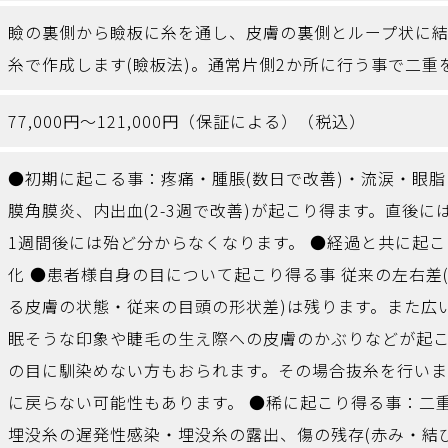
瞼の裏側から瞼板に糸を通し、皮膚の裏側とループ状に
糸で作成します(瞼板法)。通常片側2か所に行う事で二重
77,000円～121,000円（保証による）（税込）
●初期に起こる事：疼痛・腫脹(数日で改善)・流涙・眼
膜角膜炎、内出血(2-3週で改善)が起こり得ます。直後
1週間後には殆ど分からなくなります。 ●経過と共に起
化 ●患者様自身の目について起こり得る事 従来の左右差
る皮膚の状態・従来の目頭の形状差)は残ります。また広
眠そうな印象や睫毛の生え際への皮膚のかぶりなどが起
の目に馴染めない方もおられます。その場合抜糸を行い
に戻らない可能性もあります。 ●稀に起こり得る事：二
埋没糸の遅発性感染・埋没糸の露出、傷の残存(赤み・結