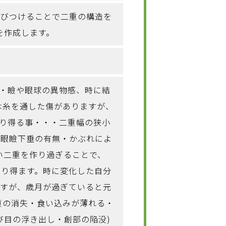
結びつけることで二重の構造を
を作成します。
脂・瞼や眼球の異物感、時に結
には糸を通した傷がありますが、
こり得る事・・・二重幅の狭小
(眼瞼下垂の有無・かぶれによ
い二重を作り過ぎることで、
こり得ます。時に変化した自分
ますが、歳月が過ぎていると元
重の消失・食い込みが薄れる・
び目の浮き出し・創部の陥没)