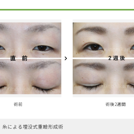
術前
術後2週間
糸による埋没式重瞼形成術