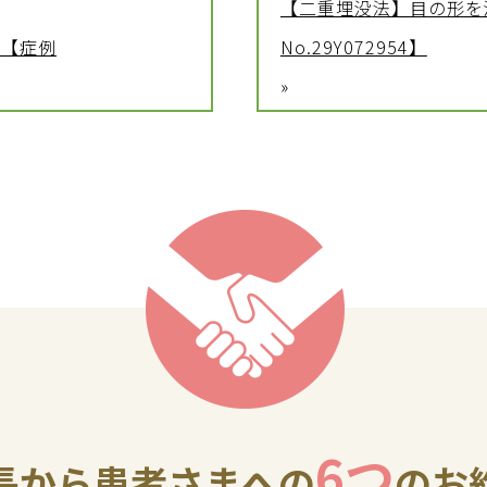
【二重埋没法】目の形を
性【症例
No.29Y072954】
»
6つ
長から患者さまへの
のお