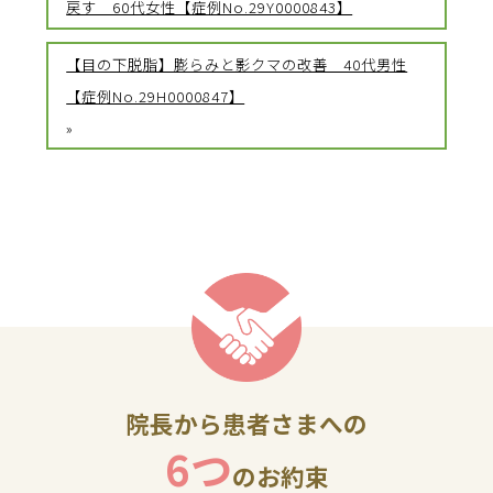
戻す 60代女性【症例No.29Y0000843】
【目の下脱脂】膨らみと影クマの改善 40代男性
【症例No.29H0000847】
»
院長から患者さまへの
6つ
のお約束