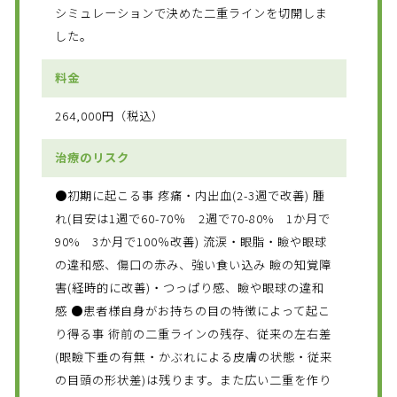
シミュレーションで決めた二重ラインを切開しま
した。
料金
264,000円（税込）
治療のリスク
●初期に起こる事 疼痛・内出血(2-3週で改善) 腫
れ(目安は1週で60-70％ 2週で70-80% 1か月で
90% 3か月で100％改善) 流涙・眼脂・瞼や眼球
の違和感、傷口の赤み、強い食い込み 瞼の知覚障
害(経時的に改善)・つっぱり感、瞼や眼球の違和
感 ●患者様自身がお持ちの目の特徴によって起こ
り得る事 術前の二重ラインの残存、従来の左右差
(眼瞼下垂の有無・かぶれによる皮膚の状態・従来
の目頭の形状差)は残ります。また広い二重を作り