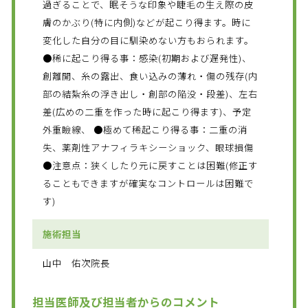
過ぎることで、眠そうな印象や睫毛の生え際の皮
膚のかぶり(特に内側)などが起こり得ます。時に
変化した自分の目に馴染めない方もおられます。
●稀に起こり得る事：感染(初期および遅発性)、
創離開、糸の露出、食い込みの薄れ・傷の残存(内
部の結紮糸の浮き出し・創部の陥没・段差)、左右
差(広めの二重を作った時に起こり得ます)、予定
外重瞼線、 ●極めて稀起こり得る事：二重の消
失、薬剤性アナフィラキシーショック、眼球損傷
●注意点：狭くしたり元に戻すことは困難(修正す
ることもできますが確実なコントロールは困難で
す)
施術担当
山中 佑次院長
担当医師及び担当者からのコメント