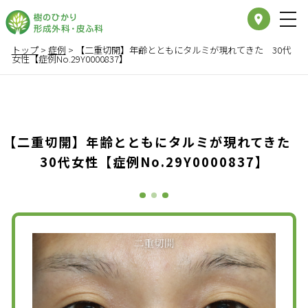
place
トップ
>
症例
>
【二重切開】年齢とともにタルミが現れてきた 30代
女性【症例No.29Y0000837】
【二重切開】年齢とともにタルミが現れてきた
30代女性【症例No.29Y0000837】