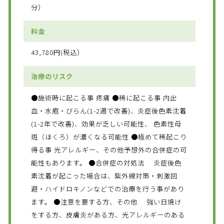
分）
料金
43,780円(税込）
治療のリスク
●施術時に起こる事 疼痛 ●稀に起こる事 内出
血・水疱・びらん(1-2週で改善)、炎症後色素沈着
(1-2年で改善)、効果が乏しい可能性、 色素性母
斑（ほくろ）が濃くなる可能性 ●極めて稀起こり
得る事 光アレルギー、その他予想外の合併症の可
能性もあります。 ●合併症の対処法 炎症後色
素沈着が起こった場合は、紫外線対策・刺激回
避・ハイドロキノンなどでの治療を行う事があり
ます。 ●注意を要する方、その他 強い日焼け
をする方、皮膚炎がある方、光アレルギーのある