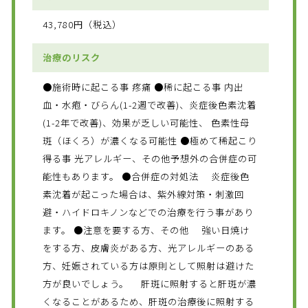
43,780円（税込）
治療のリスク
●施術時に起こる事 疼痛 ●稀に起こる事 内出
血・水疱・びらん(1-2週で改善)、炎症後色素沈着
(1-2年で改善)、効果が乏しい可能性、 色素性母
斑（ほくろ）が濃くなる可能性 ●極めて稀起こり
得る事 光アレルギー、その他予想外の合併症の可
能性もあります。 ●合併症の対処法 炎症後色
素沈着が起こった場合は、紫外線対策・刺激回
避・ハイドロキノンなどでの治療を行う事があり
ます。 ●注意を要する方、その他 強い日焼け
をする方、皮膚炎がある方、光アレルギーのある
方、妊娠されている方は原則として照射は避けた
方が良いでしょう。 肝斑に照射すると肝斑が濃
くなることがあるため、肝斑の治療後に照射する