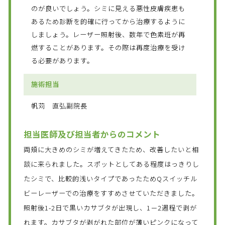
のが良いでしょう。シミに見える悪性皮膚疾患も
あるため診断を的確に行ってから治療するように
しましょう。レーザー照射後、数年で色素班が再
燃することがあります。その際は再度治療を受け
る必要があります。
施術担当
帆苅 直弘副院長
担当医師及び担当者からのコメント
両頬に大きめのシミが増えてきたため、改善したいと相
談に来られました。スポットとしてある程度はっきりし
たシミで、比較的浅いタイプであったためQスイッチル
ビーレーザーでの治療をすすめさせていただきました。
照射後1-2日で黒いカサブタが出現し、1－2週程で剥が
れます。カサブタが剥がれた部位が薄いピンクになって