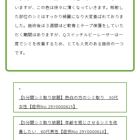
いますが、この色は徐々に薄くなっていきます。照射し
た部位のシミはすっかり綺麗になり大変喜ばれておりま
した。施術後は３週間ほど軟膏とテープ保護をしていた
だく期間はありますが、Qスイッチルビーレーザーは一
度でシミを改善するため、とても人気のある施術の一つ
です。
«
【5分間シミ取り放題】色白の方のシミ取り 30代
女性【症例No.29Y0000615】
【5分間シミ取り放題】年齢を感じさせるシミを改
善したい 60代男性【症例No.29Y0000618】