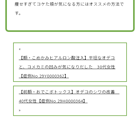
痩せすぎてコケた頬が気になる方にはオススメの方法で
す。
«
【額・こめかみヒアルロン酸注入】平坦なオデコ
と、コメカミの凹みが気になりだした 30代女性
【症例No.29Y0000362】
【前額・おでこボトックス】オデコのシワの改善
40代女性【症例No.29H0000364】
»