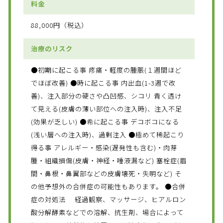
料金
88,000円（税込）
治療のリスク
●初期に起こる事 疼痛・軽度の腫脹(１週間ほど
でほぼ改善) ●時に起こる事 内出血(1-3週で改
善)、注入部分の硬さや凸凹感、シコリ 青く透け
て見える(皮膚の薄い部位への注入時)、注入不足
(効果が乏しい) ●希に起こる事 デコボコになる
(浅い層への注入時)、過剰注入 ●極めて稀起こり
得る事 アレルギー・感染(遅発性も含む)・肉芽
腫・組織損傷(皮膚・神経・唾液漏など) 塞栓症(眉
間・鼻根・鼻翼部などの皮膚壊死・失明など) そ
の他予想外の合併症の可能性もあります。 ●合併
症の対処法 経過観察、マッサージ、ヒアルロン
酸分解酵素などでの溶解、抗生剤、場合によって