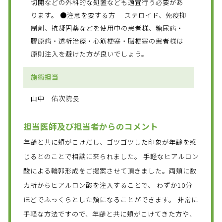
切開などの外科的な処置なども適宜行う必要があ
ります。 ●注意を要する方 ステロイド、免疫抑
制剤、抗凝固薬などを使用中の患者様、糖尿病・
膠原病・透析治療・心筋梗塞・脳梗塞の患者様は
原則注入を避けた方が良いでしょう。
施術担当
山中 佑次院長
担当医師及び担当者からのコメント
年齢と共に頬がこけだし、ゴツゴツした印象が年齢を感
じるとのことで相談に来られました。 手軽なヒアルロン
酸による輪郭形成をご提案させて頂きました。両頬に数
カ所からヒアルロン酸を注入することで、 わずか10分
ほどでふっくらとした頬になることができます。 非常に
手軽な方法ですので、年齢と共に頬がこけてきた方や、