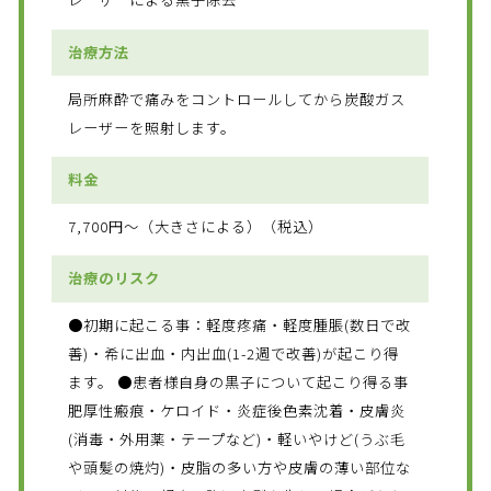
治療方法
局所麻酔で痛みをコントロールしてから炭酸ガス
レーザーを照射します。
料金
7,700円～（大きさによる）（税込）
治療のリスク
●初期に起こる事：軽度疼痛・軽度腫脹(数日で改
善)・希に出血・内出血(1-2週で改善)が起こり得
ます。 ●患者様自身の黒子について起こり得る事
肥厚性瘢痕・ケロイド・炎症後色素沈着・皮膚炎
(消毒・外用薬・テープなど)・軽いやけど(うぶ毛
や頭髪の焼灼)・皮脂の多い方や皮膚の薄い部位な