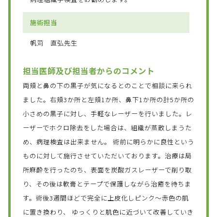
施術担当
帆苅 直弘先生
担当医師及び担当者からのコメント
両頬と鼻の下の黒子が気になるとのことで相談に来られ
ました。右頬3か所と左頬1か所、鼻下1か所の計5か所の
小さめの黒子に対し、手軽なレーザーを行いました。レ
ーザーでホクロ除去をした場合は、組織が蒸散しまうた
め、病理検査は出来ません。 術前に明らかに良性という
ものに対して施行させていただいております。治療は局
所麻酔を行ったのち、表面を炭酸ガスレーザーで削り取
り、その後は軟膏とテープで保護しながら治癒を待ちま
す。術後3週間ほどで完全に上皮化しピンク～赤色の肌
に置き換わり、 ゆっくりと肌色に近づいて改善していき