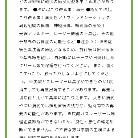
どの照射後に軽度の陥没変型を生じる場合があり
ます。 ●稀に起こり得る事：再発 ●極めて稀起
こり得る事：薬剤性アナフィラキシーショック、
周辺組織の損傷、神経損傷、照射面の感染 1.
光線アレルギー、レーザー機器の不具合、その他
予想外の合併症の可能性など ●注意点： ※炎症
後色素沈着の原因となるため、施術後は出来る限
り紫外線を避け、 外出時にはテープや日焼け止め
クリーム等で保護を行ってください。 また、強く
こすったり、触ったりしないようにしてくださ
い。 ※炭酸ガスレーザーは黒子やできものが1度
消失しても再度出現することがあります。 再発は
切除術と比べて高率に起こりえます。 大きい病変
や深い病変では照射直後の残存や、短時間での再
発の可能性があります。 ※炭酸ガスレーザーは病
理組織診断ができないため、良性・悪性の確定診
断ができません。 ご不安な方は事前の生検による
病理組織学検査をお勧めします。