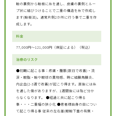
瞼の裏側から瞼板に糸を通し、皮膚の裏側とルー
プ状に結びつけることで二重の構造を糸で作成し
ます(瞼板法)。通常片側2か所に行う事で二重を作
成します。
料金
77,000円～121,000円（保証による）（税込）
治療のリスク
●初期に起こる事：疼痛・腫脹(数日で改善)・流
涙・眼脂・瞼や眼球の異物感、時に結膜角膜炎、
内出血(2-3週で改善)が起こり得ます。直後には糸
を通した傷がありますが、1週間後には殆ど分か
らなくなります。 ●経過と共に起こり得る
事・・・二重幅の狭小化 ●患者様自身の目につい
て起こり得る事 従来の左右差(眼瞼下垂の有無・