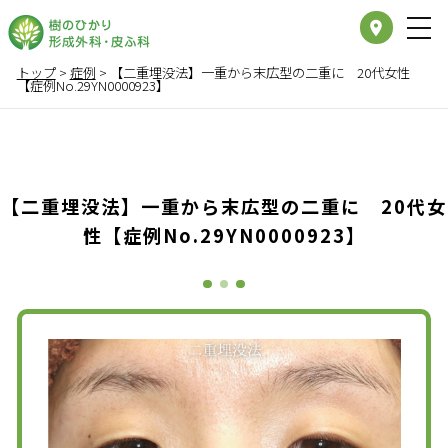
place
トップ
>
症例
>
【二重埋没法】一重から末広型の二重に 20代女性
【症例No.29YN0000923】
【二重埋没法】一重から末広型の二重に 20代女
性【症例No.29YN0000923】