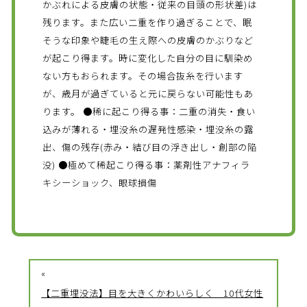
かぶれによる皮膚の状態・従来の目頭の形状差)は
残ります。また広い二重を作り過ぎることで、眠
そうな印象や睫毛の生え際への皮膚のかぶりなど
が起こり得ます。時に変化した自分の目に馴染め
ない方もおられます。その場合抜糸を行います
が、歳月が過ぎていると元に戻らない可能性もあ
ります。 ●稀に起こり得る事：二重の消失・食い
込みが薄れる・埋没糸の遅発性感染・埋没糸の露
出、傷の残存(赤み・結び目の浮き出し・創部の陥
没) ●極めて稀起こり得る事：薬剤性アナフィラ
キシーショック、眼球損傷
«
【二重埋没法】目を大きくかわいらしく 10代女性