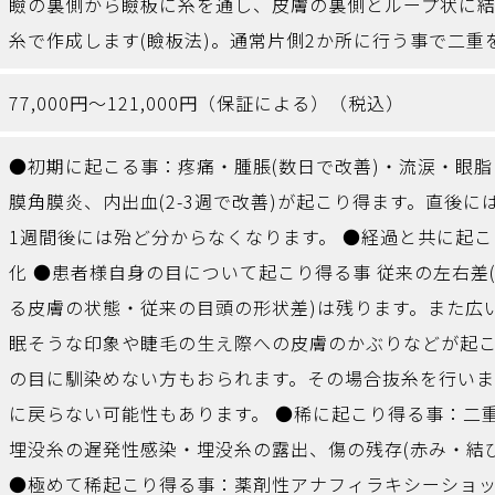
瞼の裏側から瞼板に糸を通し、皮膚の裏側とループ状に
糸で作成します(瞼板法)。通常片側2か所に行う事で二重
77,000円～121,000円（保証による）（税込）
●初期に起こる事：疼痛・腫脹(数日で改善)・流涙・眼
膜角膜炎、内出血(2-3週で改善)が起こり得ます。直後
1週間後には殆ど分からなくなります。 ●経過と共に起
化 ●患者様自身の目について起こり得る事 従来の左右差
る皮膚の状態・従来の目頭の形状差)は残ります。また広
眠そうな印象や睫毛の生え際への皮膚のかぶりなどが起
の目に馴染めない方もおられます。その場合抜糸を行い
に戻らない可能性もあります。 ●稀に起こり得る事：二
埋没糸の遅発性感染・埋没糸の露出、傷の残存(赤み・結
●極めて稀起こり得る事：薬剤性アナフィラキシーショ