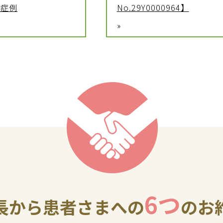
【症例
No.29Y0000964】
»
6つ
長から患者さまへの
のお