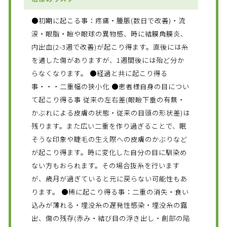
●初期に起こる事：疼痛・腫脹(数日で改善)・流
涙・眼脂・瞼や眼球の異物感、時に結膜角膜炎、
内出血(2-3週で改善)が起こり得ます。直後には糸
を通した傷がありますが、1週間後には殆ど分か
らなくなります。 ●経過と共に起こり得る
事・・・二重幅の狭小化 ●患者様自身の目につい
て起こり得る事 従来の左右差(眼瞼下垂の有無・
かぶれによる皮膚の状態・従来の目頭の形状差)は
残ります。また広い二重を作り過ぎることで、眠
そうな印象や睫毛の生え際への皮膚のかぶりなど
が起こり得ます。時に変化した自分の目に馴染め
ない方もおられます。その場合抜糸を行います
が、歳月が過ぎていると元に戻らない可能性もあ
ります。 ●稀に起こり得る事：二重の消失・食い
込みが薄れる・埋没糸の遅発性感染・埋没糸の露
出、傷の残存(赤み・結び目の浮き出し・創部の陥