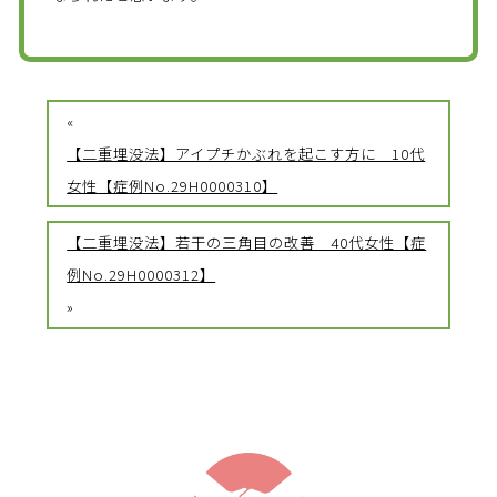
«
【二重埋没法】アイプチかぶれを起こす方に 10代
女性【症例No.29H0000310】
【二重埋没法】若干の三角目の改善 40代女性【症
例No.29H0000312】
»