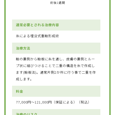
術後2週間
通常必要とされる治療内容
糸による埋没式重瞼形成術
治療方法
瞼の裏側から瞼板に糸を通し、皮膚の裏側とルー
プ状に結びつけることで二重の構造を糸で作成し
ます(瞼板法)。通常片側2か所に行う事で二重を作
成します。
料金
77,000円～121,000円（保証による）（税込）
治療のリスク