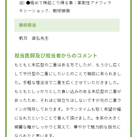
没) ●極めて稀起こり得る事：薬剤性アナフィラ
キシーショック、眼球損傷
施術担当
帆苅 直弘先生
担当医師及び担当者からのコメント
もともと末広型の二重はある方でしたが、もう少し広く
して平行型の二重にしたいとのことで相談に来られまし
た。手軽な埋没法で二重を広くさせていただきました。
もともとしっかりとした食い込みのある末広型の二重が
あったため、それほど目立ちはしないですが元の二重ラ
インが残存しております。タウンタイムも短く希望の幅
になれたということで喜んで頂けました。本来の大きく
綺麗な瞳がしっかりと見えて、華やかで魅力的な目元に
なられたと思います。