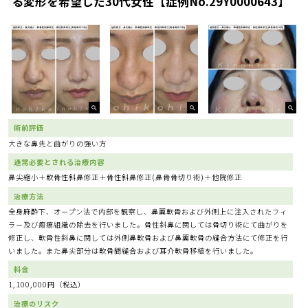
る変形を希望した30代女性【症例No.29Y0000643】
術前評価
大きな鼻先と曲がりの強い方
通常必要とされる治療内容
鼻尖縮小＋軟骨性斜鼻修正＋骨性斜鼻修正(鼻骨骨切り術)＋他院修正
治療方法
全身麻酔下、オープン法で内部を観察し、鼻翼軟骨および外側上に注入されたフィ
ラー及び瘢痕組織の除去を行いました。骨性斜鼻に関しては骨切り術にて曲がりを
修正し、軟骨性斜鼻に関しては外側鼻軟骨および鼻翼軟骨の縫合方法にて修正を行
いました。また鼻尖部分は軟骨間縫合および耳介軟骨移植を行いました。
料金
1,100,000円（税込）
治療のリスク