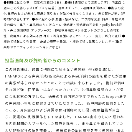
●初期に起こる事 軽度の疼痛(2-3日)、腫脹(1週間ほどで改善します)、内出血(2
週ほどで改善します) ギプスを装着(1週目はずっと、2週目は夜間のみ) ●術後の変
化 鼻腔内および鼻柱に瘢痕が残りますが殆ど分らなくなります。鼻尖部分が硬い(経
時的に改善します) ●希に起こる事 血腫・感染など、二次的な変形(斜鼻・鼻柱や鼻
梁の偏位・鼻孔・鼻孔縁の左右差など)、低矯正・過矯正の可能性・polly beak変
形・鼻尖頭側移動(アップノーズ)・移植軟骨触知やシルエットの浮き出しの可能
性・皮膚厚による効果不良 耳介：耳介血腫によるカリフラワー変形、耳介の変形 ●
極めて稀起こり得る事 皮膚の壊死や凸凹、・極めて稀に重篤なアレルギー(重症
薬疹やアナフィラキシーショックなど)
担当医師及び施術者からのコメント
この患者様は、過去に他院にて切らない鼻尖縮小術(縫合法)と、
HANAKOによる鼻尖形成(吸収糸による鼻尖形成)の施術を受けたが効果
の実感が得られなかったとのことで相談に来られました。 術前評価は
それほど強い団子鼻ではなかったのですが、外側鼻軟骨部の太さが気
になる状態の方でした。 過去の手術内容が不明であったためopen法で
の鼻尖縮小術をご提案させていただきました。 術中内部の観察をした
ところ、鼻尖部分および鼻翼軟骨内側脚の間に硬い瘢痕組織が目立
ち、愛護的に剥離操作をすすめました。 HANAKA由来のものと思われ
る内側脚間のカプセル化した瘢痕を除去し、また鼻尖を縫合していた
太い非吸収性の糸を抜去し、 鼻翼軟骨の周辺環境を整え鼻尖縮小およ