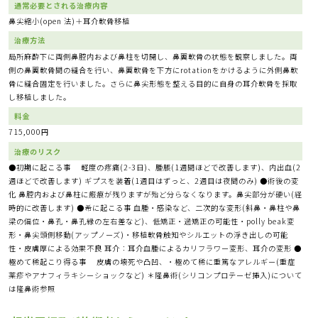
通常必要とされる治療内容
鼻尖縮小(open 法)＋耳介軟骨移植
治療方法
局所麻酔下に両側鼻腔内および鼻柱を切開し、鼻翼軟骨の状態を観察しました。両
側の鼻翼軟骨間の縫合を行い、鼻翼軟骨を下方にrotationをかけるように外側鼻軟
骨に縫合固定を行いました。さらに鼻尖形態を整える目的に自身の耳介軟骨を採取
し移植しました。
料金
715,000円
治療のリスク
●初期に起こる事 軽度の疼痛(2-3日)、腫脹(1週間ほどで改善します)、内出血(2
週ほどで改善します) ギプスを装着(1週目はずっと、2週目は夜間のみ) ●術後の変
化 鼻腔内および鼻柱に瘢痕が残りますが殆ど分らなくなります。鼻尖部分が硬い(経
時的に改善します) ●希に起こる事 血腫・感染など、二次的な変形(斜鼻・鼻柱や鼻
梁の偏位・鼻孔・鼻孔縁の左右差など)、低矯正・過矯正の可能性・polly beak変
形・鼻尖頭側移動(アップノーズ)・移植軟骨触知やシルエットの浮き出しの可能
性・皮膚厚による効果不良 耳介：耳介血腫によるカリフラワー変形、耳介の変形 ●
極めて稀起こり得る事 皮膚の壊死や凸凹、・極めて稀に重篤なアレルギー(重症
薬疹やアナフィラキシーショックなど) ＊隆鼻術(シリコンプロテーゼ挿入)について
は隆鼻術参照