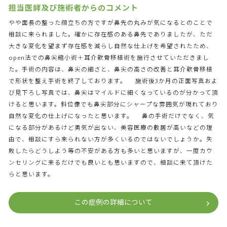
担当医師及び施術者からのコメント
やや面長の整った顔立ちの方ですが鼻先の丸みが気になるとのことで
相談に来られました。確かに存在感のある鼻先でありましたが、ただ
大きな変化を望まず存在感を減らし自然な仕上げを希望されたため、
open法での鼻尖縮小術＋耳介軟骨移植術を施行させていただきまし
た。手術の内容は、鼻尖の細さと、鼻尖の高さの改善と耳介軟骨移植
で形状を整え手術を終了しております。 施術後3か月の正面写真およ
び見下ろし写真では、鼻尖はマイルドに細くなっているのが分かって頂
けると思います。斜位像でも鼻尖部分にシャープな雰囲気が現れており
自然な変化の仕上げになったと思います。 鼻の手術だけでなく、気
になる部分があるけど勇気が出ない、美容医療の敷居が高いなどの理
由で、相談にすら来られない方が多くいるのではないでしょうか。失
敗したらどうしよう等の不安がある方も多いと思いますが、一度カウ
ンセリングに来るだけでも良いとも思いますので、相談に来て頂けた
らと思います。
この症例の詳細について