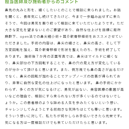
担当医師及び施術者からのコメント
鼻先の丸みと形を、細くしたいとのことで相談に来られました。お話
を聞くと、長年気にし続けてきたけど、今まで一歩踏み出せずに来た
そうで、今回は勇気を振り絞って相談に来ていただいたようです。ただ
大きな変化を望まないとのご要望があり、自然な仕上げを目標に局所
麻酔下、open法での鼻尖縮小術＋耳介軟骨移植術をおススメさせてい
ただきました。手術の内容は、鼻尖の細さと、鼻尖の高さ、そして下
方変回転を加え、耳介軟骨移植で形状を整えたのち、手術を終了して
おります。 施術後７か月の正面写真では、鼻尖はマイルドに細くな
り、鼻尖部分の下方回転することで、鼻の穴の見え方が変化している
のが分かって頂けると思います。また、側方視でも鼻の高さが出るだけ
でなく、鼻尖の回転が加わることでアップノーズの改善が得られてお
り、非常に自然な変化の仕上げになったと思います。 鼻の手術にかか
わらず、多くの方が気になるけど、勇気が出ない、美容医療の敷居が高
いなどの理由で、相談にすら来られない方が多くいるのではないでし
ょうか。この患者様のような諦める人生を歩みたくないという想い、
チャレンジしてみようとする前向きな気持ちはとても尊いと思います。
そういう想いに対して、私たちが何かしらお手伝いできたら光栄です。
気になる方は一度相談だけでも来ていただけたらと思います。