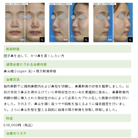
術前評価
団子鼻を治して、かつ鼻を高くしたい方
通常必要とされる治療内容
鼻尖縮小(open 法)＋耳介軟骨移植
治療方法
局所麻酔下に両側鼻腔内および鼻柱を切開し、鼻翼軟骨の状態を観察しました。以
前の手術で鼻尖を締め上げていた非吸収性の太い糸を愛護的に抜糸し、鼻翼軟骨内
側脚の間に挿入された吸収性の糸によって出来たカプセル化した瘢痕の切除を行い
ました。その上で、鼻尖を細く且つやや回転を加えるように縫合固定を行いまし
た。さらに鼻尖形態を整える目的に自身の耳介軟骨を採取し移植しました。
料金
638,000円（税込）
治療のリスク