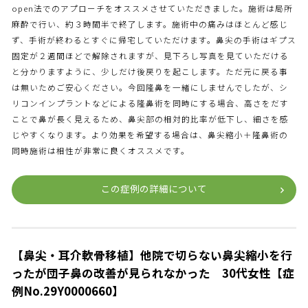
open法でのアプローチをオススメさせていただきました。施術は局所
麻酔で行い、約３時間半で終了します。施術中の痛みはほとんど感じ
ず、手術が終わるとすぐに帰宅していただけます。鼻尖の手術はギプス
固定が２週間ほどで解除されますが、見下ろし写真を見ていただける
と分かりますように、少しだけ後戻りを起こします。ただ元に戻る事
は無いためご安心ください。今回隆鼻を一緒にしませんでしたが、シ
リコンインプラントなどによる隆鼻術を同時にする場合、高さをだす
ことで鼻が長く見えるため、鼻尖部の相対的比率が低下し、細さを感
じやすくなります。より効果を希望する場合は、鼻尖縮小＋隆鼻術の
同時施術は相性が非常に良くオススメです。
この症例の詳細について
【鼻尖・耳介軟骨移植】他院で切らない鼻尖縮小を行
ったが団子鼻の改善が見られなかった 30代女性【症
例No.29Y0000660】