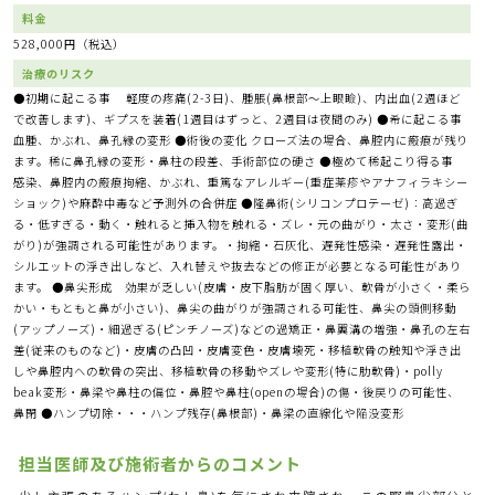
料金
528,000円（税込）
治療のリスク
●初期に起こる事 軽度の疼痛(2-3日)、腫脹(鼻根部～上眼瞼)、内出血(2週ほど
で改善します)、ギプスを装着(1週目はずっと、2週目は夜間のみ) ●希に起こる事
血腫、かぶれ、鼻孔縁の変形 ●術後の変化 クローズ法の場合、鼻腔内に瘢痕が残り
ます。稀に鼻孔縁の変形・鼻柱の段差、手術部位の硬さ ●極めて稀起こり得る事
感染、鼻腔内の瘢痕拘縮、かぶれ、重篤なアレルギー(重症薬疹やアナフィラキシー
ショック)や麻酔中毒など予測外の合併症 ●隆鼻術(シリコンプロテーゼ)：高過ぎ
る・低すぎる・動く・触れると挿入物を触れる・ズレ・元の曲がり・太さ・変形(曲
がり)が強調される可能性があります。・拘縮・石灰化、遅発性感染・遅発性露出・
シルエットの浮き出しなど、入れ替えや抜去などの修正が必要となる可能性があり
ます。 ●鼻尖形成 効果が乏しい(皮膚・皮下脂肪が固く厚い、軟骨が小さく・柔ら
かい・もともと鼻が小さい)、鼻尖の曲がりが強調される可能性、鼻尖の頭側移動
(アップノーズ)・細過ぎる(ピンチノーズ)などの過矯正・鼻翼溝の増強・鼻孔の左右
差(従来のものなど)・皮膚の凸凹・皮膚変色・皮膚壊死・移植軟骨の触知や浮き出
しや鼻腔内への軟骨の突出、移植軟骨の移動やズレや変形(特に肋軟骨)・polly
beak変形・鼻梁や鼻柱の偏位・鼻腔や鼻柱(openの場合)の傷・後戻りの可能性、
鼻閉 ●ハンプ切除・・・ハンプ残存(鼻根部)・鼻梁の直線化や陥没変形
担当医師及び施術者からのコメント