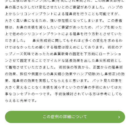
少し主張のあるハンプ(わし鼻)を気にされ来院され、この際鼻尖部分と
鼻の高さも少しだけ変化させたいとのご要望がありました。 ハンプの
上からシリコンインプラントによる隆鼻術を行うことも可能ですが、
大きく高い鼻になるため、強い存在感となってしまいます。 この患者
様は、お鼻の主張を減らしたいご要望があったため、パンプを削った
上で低めのシリコンインプラントによる隆鼻を行う方針とさせていた
だきました。 鼻尖形成術に関してもそれほど多くの変化を求めるわ
けではなかったため細くする程度は控えめにしております。 術前のア
ップノーズ気味であったため鼻翼軟骨の固定を下方向にローテンショ
ンさせて固定することでマイルドな延長効果を出した鼻尖形成術とし
て着地させていただきました。 術前後の写真から、正面からの隆鼻術
の効果、斜位や側面からの鼻尖縮小効果やハンプ切除(わし鼻修正)の効
果、隆鼻術の効果を実感してもらえると思います。 パット見た印象を
大きく変えることなく主張を減らすというのが鼻の手術においては大
事なコンセプトの一つです。 手術後検討されている方は参考にしても
らえると光栄です。
この症例の詳細について