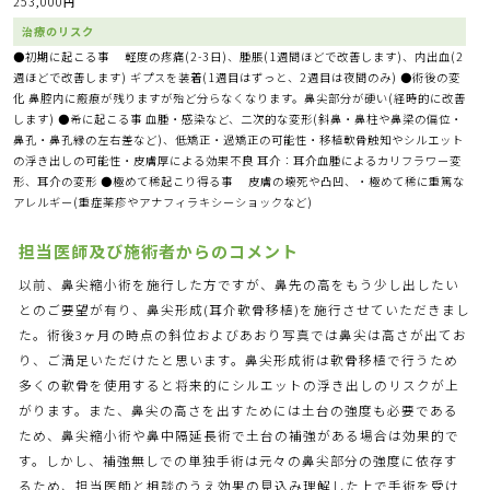
253,000円
治療のリスク
●初期に起こる事 軽度の疼痛(2-3日)、腫脹(1週間ほどで改善します)、内出血(2
週ほどで改善します) ギプスを装着(1週目はずっと、2週目は夜間のみ) ●術後の変
化 鼻腔内に瘢痕が残りますが殆ど分らなくなります。鼻尖部分が硬い(経時的に改善
します) ●希に起こる事 血腫・感染など、二次的な変形(斜鼻・鼻柱や鼻梁の偏位・
鼻孔・鼻孔縁の左右差など)、低矯正・過矯正の可能性・移植軟骨触知やシルエット
の浮き出しの可能性・皮膚厚による効果不良 耳介：耳介血腫によるカリフラワー変
形、耳介の変形 ●極めて稀起こり得る事 皮膚の壊死や凸凹、・極めて稀に重篤な
アレルギー(重症薬疹やアナフィラキシーショックなど)
担当医師及び施術者からのコメント
以前、鼻尖縮小術を施行した方ですが、鼻先の高をもう少し出したい
とのご要望が有り、鼻尖形成(耳介軟骨移植)を施行させていただきまし
た。術後3ヶ月の時点の斜位およびあおり写真では鼻尖は高さが出てお
り、ご満足いただけたと思います。鼻尖形成術は軟骨移植で行うため
多くの軟骨を使用すると将来的にシルエットの浮き出しのリスクが上
がります。また、鼻尖の高さを出すためには土台の強度も必要である
ため、鼻尖縮小術や鼻中隔延長術で土台の補強がある場合は効果的で
す。しかし、補強無しでの単独手術は元々の鼻尖部分の強度に依存す
るため、担当医師と相談のうえ効果の見込み理解した上で手術を受け