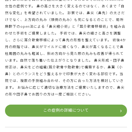
女性の症例です。 鼻の高さを大きく変えるのではなく、あくまで「自
然な変化」を希望されていました。 診察では、鼻尖（鼻先）の太さだ
けでなく、上方向の丸み（頭側の丸み）も気になるとのことで、局所
麻酔下のopen法による「鼻尖縮小術」と「耳介軟骨移植術」を組み合
わせた手術をご提案しました。 手術では、鼻尖の細さと高さを調整
し、さらに耳介軟骨移植によって鼻先の形態を整えています。 術後4か
月の段階では、鼻尖がマイルドに細くなり、鼻尖が高くなることで鼻
柱周囲の丸みも軽減し、斜め方向から見た際の丸みも改善が得られて
います。自然で落ち着いた仕上がりとなりました。 鼻尖形成・団子鼻
修正は、鼻尖をどの組織(耳介軟骨や肋軟骨)で構築するか、鼻翼（小
鼻）とのバランスをどう整えるかで印象が大きく変わる部位です。当
院では、複数の手技組み合わせ、その方に合った方法を検討していき
ます。 お悩みに応じて適切な治療方法をご提案いたしますので、鼻尖
の形や団子鼻でお困りの方は一度ご相談ください。
この症例の詳細について