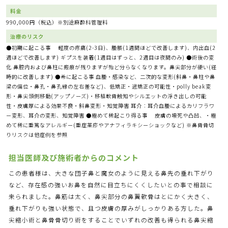
料金
990,000円（税込）※別途麻酔科管理料
治療のリスク
●初期に起こる事 軽度の疼痛(2-3日)、腫脹(1週間ほどで改善します)、内出血(2
週ほどで改善します) ギプスを装着(1週目はずっと、2週目は夜間のみ) ●術後の変
化 鼻腔内および鼻柱に瘢痕が残りますが殆ど分らなくなります。鼻尖部分が硬い(経
時的に改善します) ●希に起こる事 血腫・感染など、二次的な変形(斜鼻・鼻柱や鼻
梁の偏位・鼻孔・鼻孔縁の左右差など)、低矯正・過矯正の可能性・polly beak変
形・鼻尖頭側移動(アップノーズ)・移植軟骨触知やシルエットの浮き出しの可能
性・皮膚厚による効果不良・斜鼻変形・知覚障害 耳介：耳介血腫によるカリフラワ
ー変形、耳介の変形、知覚障害 ●極めて稀起こり得る事 皮膚の壊死や凸凹、・極
めて稀に重篤なアレルギー(重症薬疹やアナフィラキシーショックなど) ※鼻骨骨切
りリスクは他症例を参照
担当医師及び施術者からのコメント
この患者様は、大きな団子鼻と魔女のように見える鼻先の垂れ下がり
など、存在感の強いお鼻を自然に目立ちにくくしたいとの事で相談に
来られました。鼻筋は太く、鼻尖部分の鼻翼軟骨はとにかく大きく、
垂れ下がりも強い状態で、且つ皮膚の厚みがしっかりある方した。鼻
尖縮小術と鼻骨骨切り術をすることでいずれの改善も得られる鼻尖縮