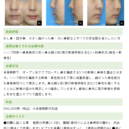
術前評価
わし鼻・団子鼻、大きく曲がった鼻・太い鼻筋などすべての存在感を減らしたい方
通常必要とされる治療内容
ハンプ切除＋鼻骨骨切り術＋鼻尖縮小術(耳介軟骨移植を含む)＋斜鼻修正(骨性＋軟
骨性)
治療方法
全身麻酔下、オープン法でアプローチし鼻を構成する5つの軟骨と鼻骨を露出させま
す。ハンプ部分を構成する軟骨・骨性成分を丁寧に減量処理し、曲がった骨性成分
を鼻骨骨切りにて矯正します。鼻尖縮小術(耳介軟骨移植を含む)で鼻先を細くする
とともに軟骨の歪みを矯正しつつ縫合していきます。最後に鼻先に耳介軟骨を移植
し形状を整えギプスで固定します。
料金
990,000円（税込）※全身麻酔代別途
治療のリスク
●初期に起こる事 軽度の疼痛(2-3日)、腫脹(骨切りによる鼻根部の腫れ)、内出
血(2週ほどで改善します) ギプスを装着(1週目はずっと、2週目は夜間のみ) ●希に