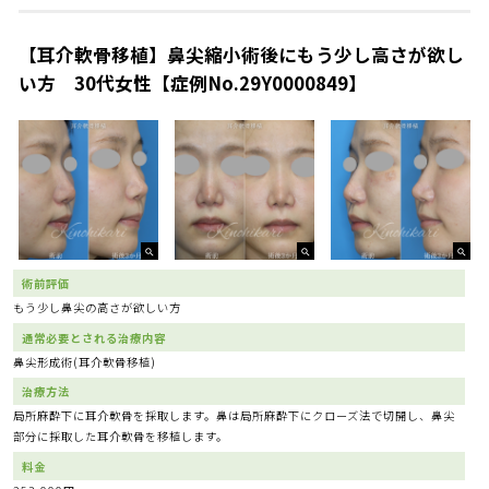
【耳介軟骨移植】鼻尖縮小術後にもう少し高さが欲し
い方 30代女性【症例No.29Y0000849】
術前評価
もう少し鼻尖の高さが欲しい方
通常必要とされる治療内容
鼻尖形成術(耳介軟骨移植)
治療方法
局所麻酔下に耳介軟骨を採取します。鼻は局所麻酔下にクローズ法で切開し、鼻尖
部分に採取した耳介軟骨を移植します。
料金