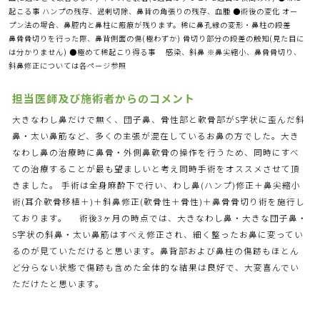
起こる事 ハンプの残存、過剰切除、鼻背の角張りの残存、血腫 ●術後の変化 オー
プン法の場合、鼻腔内と鼻柱に瘢痕が残ります。稀に鼻孔縁の変形・鼻柱の段差
鼻骨骨切りを行った際、鼻背側面の傷(極わずか) 骨切り部分の段差の触知(見た目に
は分かりません) ●極めて稀起こり得る事 感染、斜鼻 ※鼻尖縮小、鼻骨骨切り、
斜鼻修正については各ページ参照
担当医師及び施術者からのコメント
大きなわし鼻だけで無く、団子鼻、骨性部と軟骨部がS字状に歪んだ斜
鼻・太い鼻筋など、多くの主張が混在しているお鼻の方でした。大き
なわし鼻の治療時に鼻骨・外側鼻軟骨の操作を行うため、同時にすべ
ての治療することが最も望ましいと考え同時手術をオススメさせて頂
きました。 手術は全身麻酔下で行い、わし鼻(ハンプ)修正＋鼻尖縮小
術(耳介軟骨移植＋)＋斜鼻修正(軟骨性＋骨性)＋鼻骨骨切り術を施行し
ております。 術後3ヶ月の時点では、大きなわし鼻・大きな団子鼻・
S字状の斜鼻・太い鼻筋はすべえ修正され、細く整ったお鼻に変ってい
るのが見ていただけると思います。鼻背部および鼻柱の傷跡もほとん
ど分らない状態で傷跡も含めた全体的な結果は良好で、大変喜んでい
ただけたと思います。