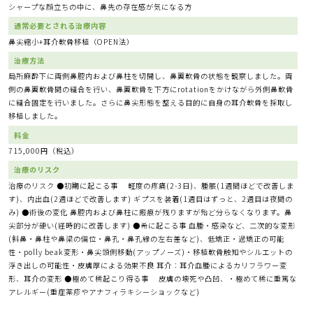
シャープな顔立ちの中に、鼻先の存在感が気になる方
通常必要とされる治療内容
鼻尖縮小+耳介軟骨移植（OPEN法）
治療方法
局所麻酔下に両側鼻腔内および鼻柱を切開し、鼻翼軟骨の状態を観察しました。両
側の鼻翼軟骨間の縫合を行い、鼻翼軟骨を下方にrotationをかけながら外側鼻軟骨
に縫合固定を行いました。さらに鼻尖形態を整える目的に自身の耳介軟骨を採取し
移植しました。
料金
715,000円（税込）
治療のリスク
治療のリスク ●初期に起こる事 軽度の疼痛(2-3日)、腫脹(1週間ほどで改善しま
す)、内出血(2週ほどで改善します) ギプスを装着(1週目はずっと、2週目は夜間の
み) ●術後の変化 鼻腔内および鼻柱に瘢痕が残りますが殆ど分らなくなります。鼻
尖部分が硬い(経時的に改善します) ●希に起こる事 血腫・感染など、二次的な変形
(斜鼻・鼻柱や鼻梁の偏位・鼻孔・鼻孔縁の左右差など)、低矯正・過矯正の可能
性・polly beak変形・鼻尖頭側移動(アップノーズ)・移植軟骨触知やシルエットの
浮き出しの可能性・皮膚厚による効果不良 耳介：耳介血腫によるカリフラワー変
形、耳介の変形 ●極めて稀起こり得る事 皮膚の壊死や凸凹、・極めて稀に重篤な
アレルギー(重症薬疹やアナフィラキシーショックなど)