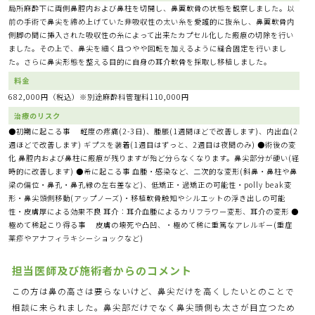
局所麻酔下に両側鼻腔内および鼻柱を切開し、鼻翼軟骨の状態を観察しました。以
前の手術で鼻尖を締め上げていた非吸収性の太い糸を愛護的に抜糸し、鼻翼軟骨内
側脚の間に挿入された吸収性の糸によって出来たカプセル化した瘢痕の切除を行い
ました。その上で、鼻尖を細く且つやや回転を加えるように縫合固定を行いまし
た。さらに鼻尖形態を整える目的に自身の耳介軟骨を採取し移植しました。
料金
682,000円（税込）※別途麻酔科管理料110,000円
治療のリスク
●初期に起こる事 軽度の疼痛(2-3日)、腫脹(1週間ほどで改善します)、内出血(2
週ほどで改善します) ギプスを装着(1週目はずっと、2週目は夜間のみ) ●術後の変
化 鼻腔内および鼻柱に瘢痕が残りますが殆ど分らなくなります。鼻尖部分が硬い(経
時的に改善します) ●希に起こる事 血腫・感染など、二次的な変形(斜鼻・鼻柱や鼻
梁の偏位・鼻孔・鼻孔縁の左右差など)、低矯正・過矯正の可能性・polly beak変
形・鼻尖頭側移動(アップノーズ)・移植軟骨触知やシルエットの浮き出しの可能
性・皮膚厚による効果不良 耳介：耳介血腫によるカリフラワー変形、耳介の変形 ●
極めて稀起こり得る事 皮膚の壊死や凸凹、・極めて稀に重篤なアレルギー(重症
薬疹やアナフィラキシーショックなど)
担当医師及び施術者からのコメント
この方は鼻の高さは要らないけど、鼻尖だけを高くしたいとのことで
相談に来られました。鼻尖部だけでなく鼻尖頭側も太さが目立つため