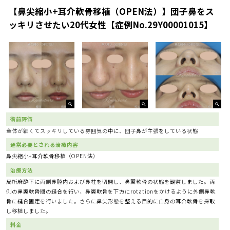
【鼻尖縮小+耳介軟骨移植（OPEN法）】団子鼻をス
ッキリさせたい20代女性【症例No.29Y00001015】
術前評価
全体が細くてスッキリしている雰囲気の中に、団子鼻が主張をしている状態
通常必要とされる治療内容
鼻尖縮小+耳介軟骨移植（OPEN法）
治療方法
局所麻酔下に両側鼻腔内および鼻柱を切開し、鼻翼軟骨の状態を観察しました。両
側の鼻翼軟骨間の縫合を行い、鼻翼軟骨を下方にrotationをかけるように外側鼻軟
骨に縫合固定を行いました。さらに鼻尖形態を整える目的に自身の耳介軟骨を採取
し移植しました。
料金