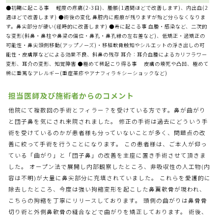
●初期に起こる事 軽度の疼痛(2-3日)、腫脹(1週間ほどで改善します)、内出血(2
週ほどで改善します) ●術後の変化 鼻腔内に瘢痕が残りますが殆ど分らなくなりま
す。鼻尖部分が硬い(経時的に改善します) ●希に起こる事 血腫・感染など、二次的
な変形(斜鼻・鼻柱や鼻梁の偏位・鼻孔・鼻孔縁の左右差など)、低矯正・過矯正の
可能性・鼻尖頭側移動(アップノーズ)・移植軟骨触知やシルエットの浮き出しの可
能性・皮膚厚などによる効果不良、斜鼻の残存 耳介：耳介血腫によるカリフラワー
変形、耳介の変形、知覚障害 ●極めて稀起こり得る事 皮膚の壊死や凸凹、極めて
稀に重篤なアレルギー(重症薬疹やアナフィラキシーショックなど)
担当医師及び施術者からのコメント
他院にて複数回の手術とフィラー？を受けている方です。鼻が曲がり
と団子鼻を気にされ来院されました。 修正の手術は過去にどういう手
術を受けているのかが患者様も分っていないことが多く、問題点の改
善に絞って手術を行うことになります。 この患者様は、ご本人が仰っ
ている「曲がり」と「団子鼻」の改善を主座に置き手術させて頂きま
した。 オープン法で展開し内部観察したところ、非吸収性の人工物(内
容は不明)が大量に鼻尖部分に充填されていました。 これらを愛護的に
除去したところ、今度は強い拘縮変形を起こした鼻翼軟骨が現われ、
こちらの拘縮を丁寧にリリースしております。 頭側の曲がりは鼻骨骨
切り術と外側鼻軟骨の縫合などで曲がりを矯正しております。 術後、