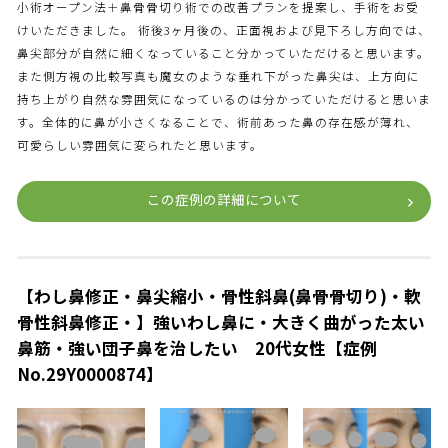
小術オープン法＋鼻骨骨切り術での改善プランを提案し、手術をお受
けいただきました。 術後3ヶ月後の、正面視および見下ろし方向では、
鼻尖部分が自然に細くなっていること分かっていただけると思います。
また側方視の比較写真も魔女のような垂れ下がった鼻尖は、上方向に
持ち上がり自然な雰囲気になっているのは分かっていただけると思いま
す。全体的に鼻が小さくなることで、術前あった鼻の存在感が薄れ、
可愛らしい雰囲気に変られたと思います。
この症例の詳細について
【わし鼻修正・鼻尖縮小・骨性斜鼻(鼻骨骨切り)・軟
骨性斜鼻修正・】強いわし鼻に・大きく曲がった太い
鼻筋・強い団子鼻を治したい 20代女性【症例
No.29Y0000874】