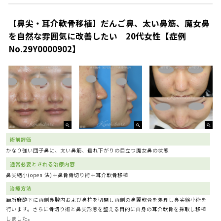
【鼻尖・耳介軟骨移植】だんご鼻、太い鼻筋、魔女鼻
を自然な雰囲気に改善したい 20代女性【症例
No.29Y0000902】
術前評価
かなり強い団子鼻に、太い鼻筋、垂れ下がりの目立つ魔女鼻の状態
通常必要とされる治療内容
鼻尖縮小(open 法)＋鼻骨骨切り術＋耳介軟骨移植
治療方法
局所麻酔下に両側鼻腔内および鼻柱を切開し両側の鼻翼軟骨を処理し鼻尖縮小術を
行います。さらに骨切り術と鼻尖形態を整える目的に自身の耳介軟骨を採取し移植
しました。