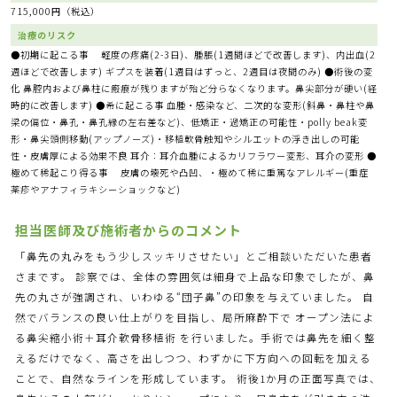
715,000円（税込）
治療のリスク
●初期に起こる事 軽度の疼痛(2-3日)、腫脹(1週間ほどで改善します)、内出血(2
週ほどで改善します) ギプスを装着(1週目はずっと、2週目は夜間のみ) ●術後の変
化 鼻腔内および鼻柱に瘢痕が残りますが殆ど分らなくなります。鼻尖部分が硬い(経
時的に改善します) ●希に起こる事 血腫・感染など、二次的な変形(斜鼻・鼻柱や鼻
梁の偏位・鼻孔・鼻孔縁の左右差など)、低矯正・過矯正の可能性・polly beak変
形・鼻尖頭側移動(アップノーズ)・移植軟骨触知やシルエットの浮き出しの可能
性・皮膚厚による効果不良 耳介：耳介血腫によるカリフラワー変形、耳介の変形 ●
極めて稀起こり得る事 皮膚の壊死や凸凹、・極めて稀に重篤なアレルギー(重症
薬疹やアナフィラキシーショックなど)
担当医師及び施術者からのコメント
「鼻先の丸みをもう少しスッキリさせたい」とご相談いただいた患者
さまです。 診察では、全体の雰囲気は細身で上品な印象でしたが、鼻
先の丸さが強調され、いわゆる“団子鼻”の印象を与えていました。 自
然でバランスの良い仕上がりを目指し、局所麻酔下で オープン法によ
る鼻尖縮小術＋耳介軟骨移植術 を行いました。手術では鼻先を細く整
えるだけでなく、高さを出しつつ、わずかに下方向への回転を加える
ことで、自然なラインを形成しています。 術後1か月の正面写真では、