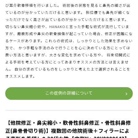
び耳介軟骨移植を行いました。 術前後の状態を見ると鼻先の細さが出
ているのが分かっていただけると思います。 斜位像でも鼻先が細くな
っただけでなく高さが出ているのが分かっていただけると思います。
切らない鼻尖縮小術や、HANAKOと言った手軽な術式が流行していま
すが、瘢痕形成や鼻尖の軟骨損傷が起こっていた場合、修正が困難にな
るケースがあります。これらの術式は、しっかりとした効果を求めない
方で、 かつ手軽な手法のみで行うことを心に決めている方にとっては
良い方法と思いますが、大きな変化を求めている方や、 将来切開式に
よる手術を考えている方にとってあまりオススメの方法とは言えませ
ん。 自分の求めているものをしっかりと考えた上で選択されることを
オススメします。
この症例の詳細について
【他院修正・鼻尖縮小・軟骨性斜鼻修正・骨性斜鼻修
正(鼻骨骨切り術)】複数回の他院術後＋フィラーによ