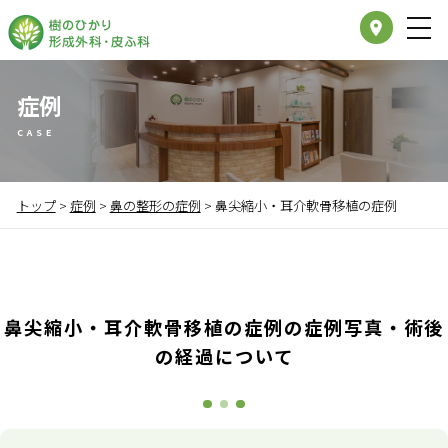
place
症例
CASE
トップ
>
症例
>
鼻の整形の症例
>
鼻尖縮小・耳介軟骨移植の症例
鼻尖縮小・耳介軟骨移植の症例の症例写真・術後
の経過について