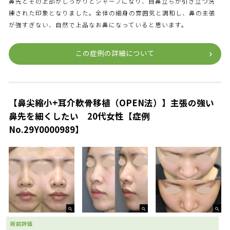
鼻先とその上部がしっかりとシャープになり、目鼻立ちが引き立つ洗
練された印象となりました。全体の細身の雰囲気と調和し、鼻の主張
が強すぎない、自然で上品なお鼻になっていると思います。
この症例の詳細について
【鼻尖縮小+耳介軟骨移植（OPEN法）】主張の強い
鼻先を細くしたい 20代女性【症例
No.29Y0000989】
術前評価