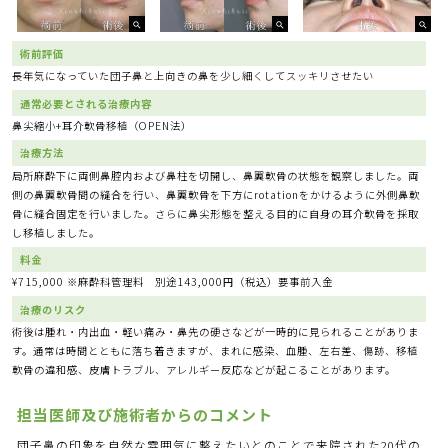
術前評価
長年気になっていた団子鼻と上向きの鼻を少し細くしてスッキリさせたい
通常必要とされる治療内容
鼻尖縮小+耳介軟骨移植（OPEN法）
治療方法
局所麻酔下に両側鼻腔内および鼻柱を切開し、鼻翼軟骨の状態を観察しました。両
側の鼻翼軟骨間の縫合を行い、鼻翼軟骨を下方にrotationをかけるように外側鼻軟
骨に縫合固定を行いました。さらに鼻尖形態を整える目的に自身の耳介軟骨を採取
し移植しました。
料金
¥715,000 ※麻酔科管理料 別途143,000円（税込）要事前入金
治療のリスク
術後は腫れ・内出血・軽い痛み・鼻先の硬さなどが一時的に見られることがありま
す。通常は時間とともに落ち着きますが、まれに感染、血腫、左右差、傷跡、移植
軟骨の違和感、皮膚トラブル、アレルギー反応などが起こることがあります。
担当医師及び施術者からのコメント
団子鼻の印象を自然な雰囲気に整えたいとのことで来院された20代の