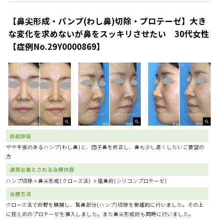
【鼻尖形成・パンプ(わし鼻)切除・プロテーゼ】大き
な変化を求めないが鼻をスッキリさせたい 30代女性
【症例No.29Y0000869】
術前評価
やや主張のあるハンプ(わし鼻)と、団子鼻を修正し、鼻も少し高くしたいご要望の
方
通常必要とされる治療内容
ハンプ切除＋鼻尖形成(クローズ法) ＋隆鼻術(シリコンプロテーゼ)
治療方法
クローズ法で術野を展開し、鷲鼻部分(ハンプ)切除を愛護的に行いました。その上
に控えめのプロテーゼを挿入しました。また鼻尖形成術も同時に行いました。