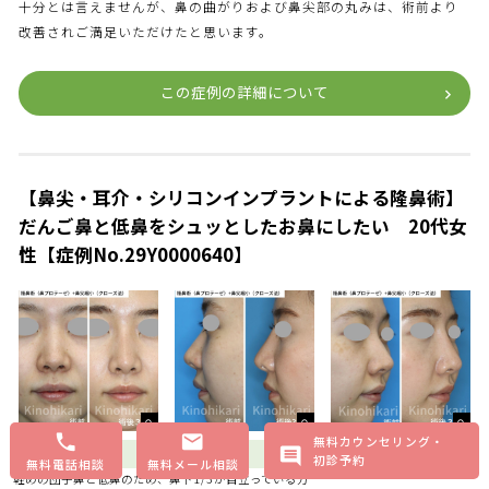
十分とは言えませんが、鼻の曲がりおよび鼻尖部の丸みは、術前より
改善されご満足いただけたと思います。
この症例の詳細について
【鼻尖・耳介・シリコンインプラントによる隆鼻術】
だんご鼻と低鼻をシュッとしたお鼻にしたい 20代女
性【症例No.29Y0000640】
無料カウンセリング・
術前評価
初診予約
無料電話相談
無料メール相談
軽めの団子鼻と低鼻のため、鼻下1/3が目立っている方