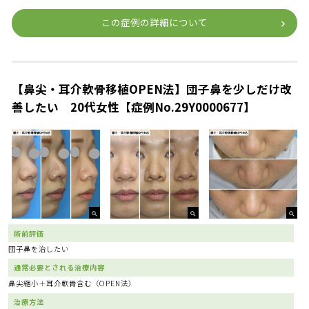
この症例の詳細について
【鼻尖・耳介軟骨移植OPEN法】団子鼻を少しだけ改
善したい 20代女性【症例No.29Y0000677】
術前評価
団子鼻を治したい
通常必要とされる治療内容
鼻尖縮小＋耳介軟骨含む（OPEN法）
治療方法