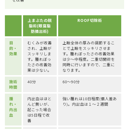
上まぶたの脱
ROOF切除術
脂術(眼窩脂
肪摘出術)
目
むくみが改善
上瞼全体の厚みの調節するこ
的・
され、上瞼が
とで上瞼をスッキリさせま
効果
スッキリしま
す。腫れぼったさの改善効果
す。腫れぼっ
は少～中程度。二重切開術を
たさの改善効
同時に行いますので、二重に
果は少ない。
なります。
施術
40分
60～90分
時間
腫
内出血はほと
強い腫れは10日程度(個人差あ
れ・
んど無いが、
り)。内出血は１～２週間
内出
起こった場合
血
は5日程で改
善