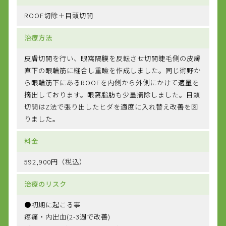
ROOF切除＋目頭切開
治療方法
皮膚切開を行い、眼窩隔膜を反転させ切開睫毛側の皮膚
直下の眼輪筋に縫合し重瞼を作成しました。同じ術野か
ら眼輪筋下にあるROOFを内側から外側にかけて適量を
摘出しております。眼窩脂肪も少量摘除しました。目頭
切開はZ法で張り出したヒダを適度に入れ替え改善を図
りました。
料金
592,900円（税込）
治療のリスク
●初期に起こる事
疼痛・内出血(2-3週で改善)