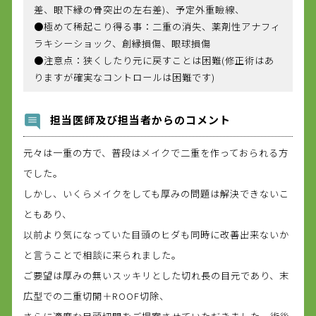
差、眼下縁の骨突出の左右差)、予定外重瞼線、
●極めて稀起こり得る事：二重の消失、薬剤性アナフィ
ラキシーショック、創縁損傷、眼球損傷
●注意点：狭くしたり元に戻すことは困難(修正術はあ
りますが確実なコントロールは困難です)
担当医師及び担当者からのコメント
元々は一重の方で、普段はメイクで二重を作っておられる方
でした。
しかし、いくらメイクをしても厚みの問題は解決できないこ
ともあり、
以前より気になっていた目頭のヒダも同時に改善出来ないか
と言うことで相談に来られました。
ご要望は厚みの無いスッキリとした切れ長の目元であり、末
広型での二重切開＋ROOF切除、