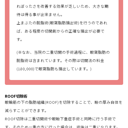
れぼったさを改善する効果が乏しいため、大きな期
待は得る事が出来ません。
上まぶたの脱脂術(眼窩脂肪摘出術)を行うのであれ
ば、ある程度の切開創からの正確な摘出が必要で
す。
(※なお、当院の二重切開の手術過程に、眼窩脂肪の
脱脂術は含まれています。その際は切開法の料金
(180,000)で眼窩脂肪も摘出しています。)
ROOF切除術
眼輪筋の下の脂肪組織(ROOF)を切除することで、瞼の厚み自体を
減らすことができます。
ROOF切除は二重切開術や眼瞼下垂症手術と同時に行う手術で
す。そのため一重の方に行った場合は、術後は二重になります。