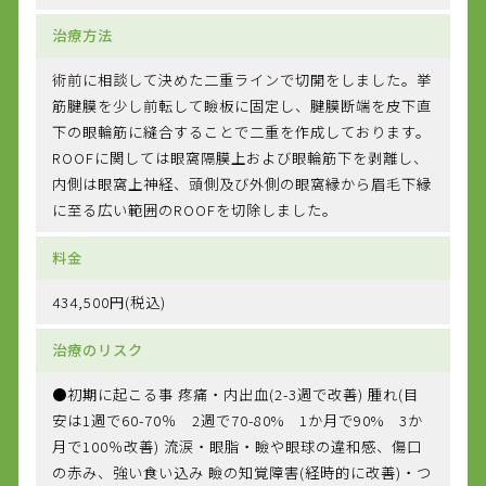
治療方法
術前に相談して決めた二重ラインで切開をしました。挙
筋腱膜を少し前転して瞼板に固定し、腱膜断端を皮下直
下の眼輪筋に縫合することで二重を作成しております。
ROOFに関しては眼窩隔膜上および眼輪筋下を剥離し、
内側は眼窩上神経、頭側及び外側の眼窩縁から眉毛下縁
に至る広い範囲のROOFを切除しました。
料金
434,500円(税込)
治療のリスク
●初期に起こる事 疼痛・内出血(2-3週で改善) 腫れ(目
安は1週で60-70％ 2週で70-80% 1か月で90% 3か
月で100％改善) 流涙・眼脂・瞼や眼球の違和感、傷口
の赤み、強い食い込み 瞼の知覚障害(経時的に改善)・つ