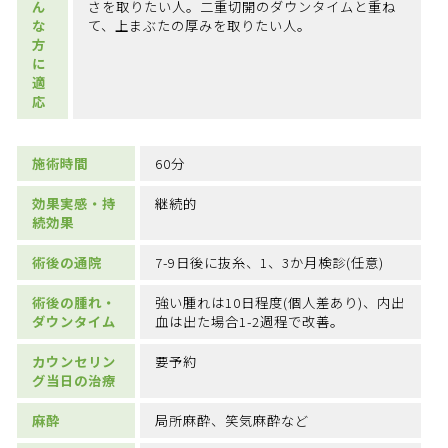
ん
さを取りたい人。二重切開のダウンタイムと重ね
な
て、上まぶたの厚みを取りたい人。
方
に
適
応
施術時間
60分
効果実感・持
継続的
続効果
術後の通院
7-9日後に抜糸、1、3か月検診(任意)
術後の腫れ・
強い腫れは10日程度(個人差あり)、内出
ダウンタイム
血は出た場合1-2週程で改善。
カウンセリン
要予約
グ当日の治療
麻酔
局所麻酔、笑気麻酔など