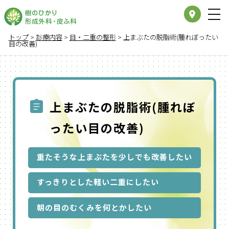
place
トップ
>
診療内容
>
目・二重の整形
>
上まぶたの脱脂術(腫れぼったい
目の改善)
上まぶたの脱脂術(腫れぼ
ったい目の改善)
重たそうな上まぶたを少しでも改善したい
すっきりとした軽い二重にしたい
朝の目のむくみを何とかしたい