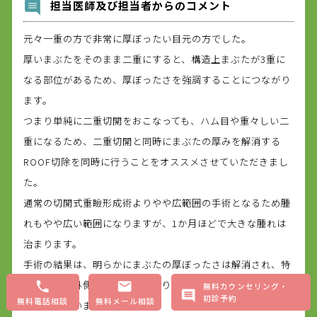
担当医師及び担当者からのコメント
元々一重の方で非常に厚ぼったい目元の方でした。
厚いまぶたをそのまま二重にすると、構造上まぶたが3重に
なる部位があるため、厚ぼったさを強調することにつながり
ます。
つまり単純に二重切開をおこなっても、ハム目や重々しい二
重になるため、二重切開と同時にまぶたの厚みを解消する
ROOF切除を同時に行うことをオススメさせていただきまし
た。
通常の切開式重瞼形成術よりやや広範囲の手術となるため腫
れもやや広い範囲になりますが、1か月ほどで大きな腫れは
治まります。
手術の結果は、明らかにまぶたの厚ぼったさは解消され、特
にまぶたの外側の厚みがすっきりしているのが分かっていた
無料カウンセリング・
初診予約
無料電話相談
無料メール相談
だけると思います。