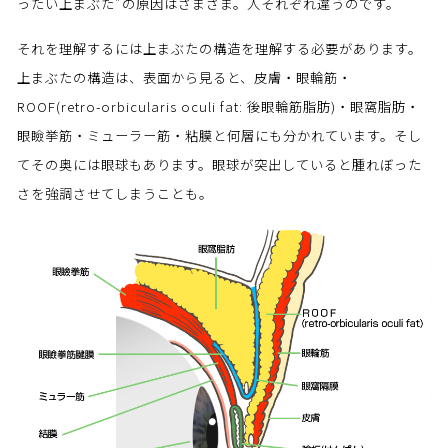
ったい上まぶた”の原因はさまざま。人それぞれ違うのです。
それを理解するには上まぶたの構造を理解する必要があります。
上まぶたの構造は、表面から見ると、皮膚・眼輪筋・
ROOF(retro-orbicularis oculi fat: 後眼輪筋脂肪)・眼窩脂肪・
眼瞼挙筋・ミューラー筋・粘膜と何層にも分かれています。そし
てその奥には眼球もあります。眼球が突出していると腫れぼった
さを強調させてしまうことも。