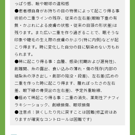
っぱり感、瞼や眼球の違和感
●患者様自身がお持ちの目の特徴によって起こり得る事
術前の二重ラインの残存、従来の左右差(眼瞼下垂の有
無・かぶれによる皮膚の状態・従来の目頭の形状差)は
残ります。また広い二重を作り過ぎることで、眠そうな
印象や睫毛の生え際の皮膚のかぶり(特に内側)などが起
こり得ます。時に変化した自分の目に馴染めない方もお
られます。
●稀に起こり得る事：血腫、感染(初期および遅発性)、
創離開、糸の露出、食い込みの薄れ・傷の残存(内部の
結紮糸の浮き出し・創部の陥没・段差)、左右差(広めの
二重を作った時に起こり得ます、腫れぼったさの左右
差、眼下縁の骨突出の左右差)、予定外重瞼線、
●極めて稀起こり得る事：二重の消失、薬剤性アナフィ
ラキシーショック、創縁損傷、眼球損傷
●注意点：狭くしたり元に戻すことは困難(修正術はあ
りますが確実なコントロールは困難です)