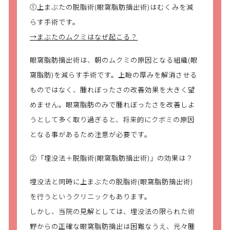
①上まぶたの脱脂術(眼窩脂肪摘出術)はむくみを減
らす手術です。
→まぶたのムクミはなぜ起こる？
眼窩脂肪摘出術は、朝のムクミの原因となる組織(眼
窩脂肪)を減らす手術です。上瞼の厚みを解消させる
ものではなく、腫れぼったさの改善効果を大きく望
めません。眼窩脂肪のみで腫れぼったさを改善しよ
うとして多く取り過ぎると、将来的にクボミの原因
となる事があるため注意が必要です。
②「埋没法＋脱脂術(眼窩脂肪摘出術)」の効果は？
埋没法と同時に上まぶたの脱脂術(眼窩脂肪摘出術)
を行うというクリニックもあります。
しかし、当院の見解としては、埋没法の限られた術
野からの正確な眼窩脂肪摘出は困難なうえ、元々腫