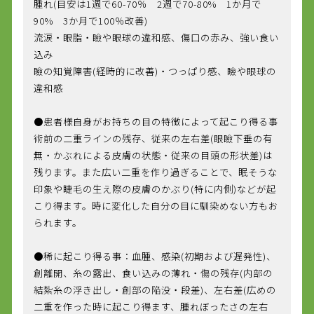
腫れ(目安は1週で60-70％ 2週で70-80% 1か月で
90% 3か月で100％改善)
流涙・眼脂・瞼や眼球の違和感、傷口の赤み、強い食い
込み
瞼の知覚障害(経時的に改善)・つっぱり感、瞼や眼球の
違和感
●患者様自身がお持ちの目の特徴によって起こり得る事
術前の二重ラインの残存、従来の左右差(眼瞼下垂の有
無・かぶれによる皮膚の状態・従来の目頭の形状差)は
残ります。また広い二重を作り過ぎることで、眠そうな
印象や睫毛の生え際の皮膚のかぶり(特に内側)などが起
こり得ます。時に変化した自分の目に馴染めない方もお
られます。
●稀に起こり得る事：血腫、感染(初期および遅発性)、
創離開、糸の露出、食い込みの薄れ・傷の残存(内部の
結紮糸の浮き出し・創部の陥没・段差)、左右差(広めの
二重を作った時に起こり得ます、腫れぼったさの左右