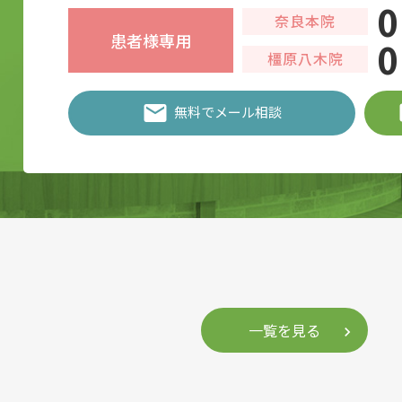
0
奈良本院
患者様専用
0
橿原八木院
無料でメール相談
一覧を見る