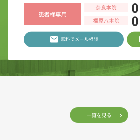
0
奈良本院
患者様専用
0
橿原八木院
無料でメール相談
一覧を見る