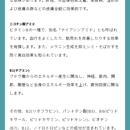
な意味があります。肝斑、炎症後色素沈着、黒皮病、湿疹お
よび皮膚炎群などの皮膚全般に効果的です。
ニコチン酸アミド
ビタミンBの一種で、別名「ナイアシンアミド」とも呼ばれ
ています。血行をよくしたり、肌荒れを改善したりする効果
を発揮します。また、メラニン生成を抑えシミ・そばかすを
防ぐ美白効果も知られています。
B1(チアミン)
ブドウ糖からのエネルギー産生に関与し、神経、筋肉、関
節、腸管など全身のエネルギー効率を上げ、疲労回復に関与
します。
その他、B2(リボフラビン)、パントテン酸(B5)、B6(ピリド
キサール、ピリドキサミン、ピリドキシン)、ビオチン
(B7)、B12、ノイロトロピンなどの成分が含まれています。