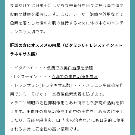
食事だけでは日常不足しがちな栄養分を日々に補う事で体や
お肌の健康を維持します。また、レーザー治療や外用などで
色素を落とした後のお肌の維持するために体の中らのメンテ
ナンスも大切です。
肝斑の方にオススメの内服（ビタミンC＋Ｌシステイン＋ト
ラネキサム酸）
・ビタミンC・・・
点滴での美白治療を参照
・Lシステイン ・・・
点滴での美白治療を参照
・トランサミン(トラネキサム酸) ・・・メラニン生成抑制作
用でシミ・そばかす・炎症後色素沈着を防ぎます。
メラニン細胞の活性抑制作用もあせ持ちもち肝斑の活動を抑
えます。出血性の病気治療や手術中の出血を止めるのに使用
したり、湿疹や扁桃炎、口 内炎の治療などにも日常的に使用
される非常に安全性の高い薬剤です。