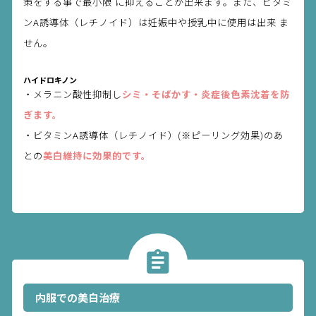
策をする事で最小限 に抑えることが出来ます。また、ビタミ
ンA誘導体（レチノイド）は妊娠中や授乳中に使用は出来 ま
せん。
ハイドロキノン
・メラニン酸性抑制し
シミ・そばかす・炎症後色素沈着を防
ぎます。
・ビタミンA誘導体（レチノイド）(※ピーリング効果)のあ
との
美白維持に効果的です。
内服での美白治療