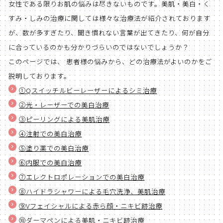
女性である限りお肌の悩みは尽きないものです。美肌・美白・く
すみ・しみの治療に関しては様々な治療法が紹介されております
が、数が多すぎたり、聞き慣れない言葉が出てきたり、何が自分
に合っているのかも分かりづらいのではないでしょうか？
このページでは、 患者様の悩みから、どの治療法がよいのかをご
説明しております。
①Qスイッチルビーレーザーによるシミ治療
②光・レーザーでの美白治療
③ピーリングによる美肌治療
④注射での美白治療
⑤塗り薬での美白治療
⑥内服での美白治療
⑦エレクトロポレーションでの美白治療
⑧ハイドラシャワーによる毛穴洗浄、美肌治療
⑨Vフェイシャルによる赤ら顔・ニキビ跡治療
⑩ダーマペンによる美肌・ニキビ跡治療