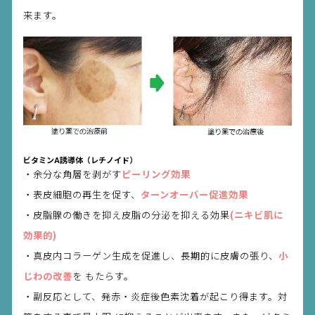
来ます。
ビタミンA誘導体（レチノイド）
・余分な角層を剥がす
ピーリング効果
・表皮細胞の再生を促す、
ターンオーバー促進効果
・皮脂腺の働きを抑え皮脂の分泌を抑える効果
(ニキビ肌に
効果的)
・真皮内コラーゲン生成を促進し、長期的に皮膚の張り、
小
じわの改善
を もたらす。
・副反応として、発赤・炎症後色素沈着が起こり得ます。対