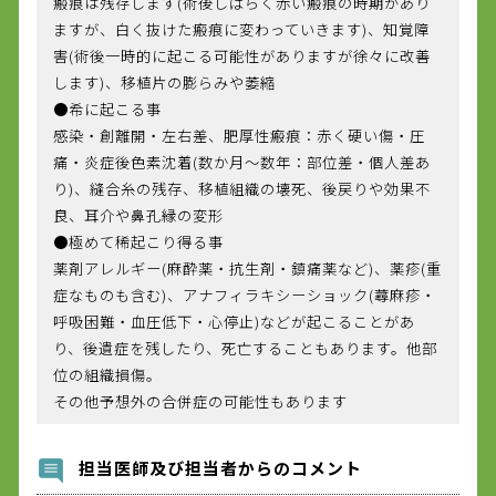
瘢痕は残存します(術後しばらく赤い瘢痕の時期があり
ますが、白く抜けた瘢痕に変わっていきます)、知覚障
害(術後一時的に起こる可能性がありますが徐々に改善
します)、移植片の膨らみや萎縮
●希に起こる事
感染・創離開・左右差、肥厚性瘢痕：赤く硬い傷・圧
痛・炎症後色素沈着(数か月～数年：部位差・個人差あ
り)、縫合糸の残存、移植組織の壊死、後戻りや効果不
良、耳介や鼻孔縁の変形
●極めて稀起こり得る事
薬剤アレルギー(麻酔薬・抗生剤・鎮痛薬など)、薬疹(重
症なものも含む)、アナフィラキシーショック(蕁麻疹・
呼吸困難・血圧低下・心停止)などが起こることがあ
り、後遺症を残したり、死亡することもあります。他部
位の組織損傷。
その他予想外の合併症の可能性もあります
担当医師及び担当者からのコメント