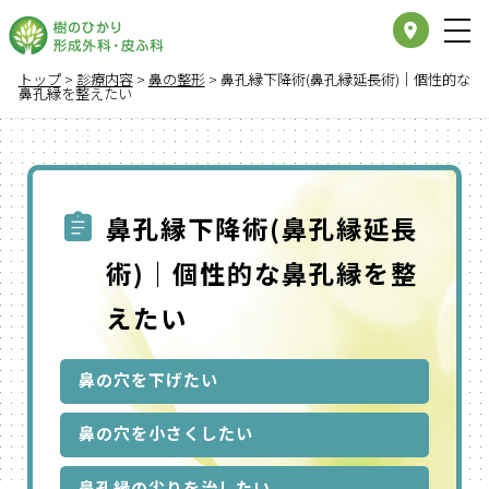
place
トップ
>
診療内容
>
鼻の整形
>
鼻孔縁下降術(鼻孔縁延長術)｜個性的な
鼻孔縁を整えたい
鼻孔縁下降術(鼻孔縁延長
術)｜個性的な鼻孔縁を整
えたい
鼻の穴を下げたい
鼻の穴を小さくしたい
鼻孔縁の尖りを治したい