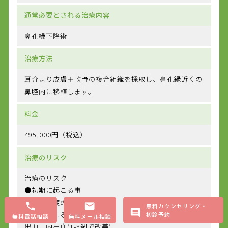
通常必要とされる治療内容
鼻孔縁下降術
治療方法
耳介より皮膚＋軟骨の複合組織を採取し、鼻孔縁近くの
鼻腔内に移植します。
料金
495,000円（税込）
治療のリスク
治療のリスク
●初期に起こる事
疼痛・軽度の腫脹
無料カウンセリング・
●時に起こる事
初診予約
無料電話相談
無料メール相談
出血、内出血(1-3週で改善)