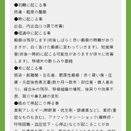
●初期に起こる事
疼痛・軽度の腫脹
●時に起こる事
出血、内出血(1-3週で改善)
●経過中に起こる事
瘢痕は残存します(術後しばらく赤い瘢痕の時期があり
ますが、白く抜けた瘢痕に変わっていきます)、知覚障
害(術後一時的に起こる可能性がありますが徐々に改善
します)、移植片の膨らみや萎縮
●希に起こる事
感染・創離開・左右差、肥厚性瘢痕：赤く硬い傷・圧
痛・炎症後色素沈着(数か月～数年：部位差・個人差あ
り)、縫合糸の残存、移植組織の壊死、後戻りや効果不
良、耳介や鼻孔縁の変形
●極めて稀起こり得る事
薬剤アレルギー(麻酔薬・抗生剤・鎮痛薬など)、薬疹(重
症なものも含む)、アナフィラキシーショック(蕁麻疹・
呼吸困難・血圧低下・心停止)などが起こることがあ