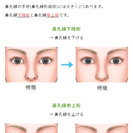
鼻孔縁の手術(鼻孔縁形成術)には大きく2つあります。
鼻孔縁
下降術
と鼻孔縁
挙上術
です。
鼻孔縁下降術
→ 鼻孔縁を下げる
鼻孔縁挙上術
→ 鼻孔縁を上げる