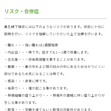
リスク・合併症
鼻孔縁下降術には以下のようなリスクがあります。術前に十分に
説明を行い、リスクを理解していただいた上で治療を行います。
・腫れ・・・強い腫れは1週間程度
・内出血・・・稀です。起きても1－2週で改善します。
・左右差・・・術後微調整を要することがあります。
・瘢痕・・・鼻の中および耳の凹みの中にあるため分かりにくい
部分であるため気になることは稀です。
・感染・・・非常に稀です。
・後戻り・・・僅か起こる事があります。
・移植組織の盛り上がり・・・移植片の萎縮に伴い盛り上がりが
生じる事があります。
・脱落・・・安静を保てないと脱落の可能性があります。