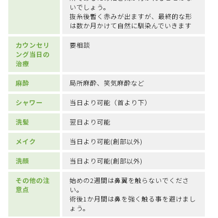
いでしょう。
抜糸後暫く赤みが出ますが、最終的な形
は数か月かけて自然に馴染んでいきます
カウンセリ
要相談
ング当日の
治療
麻酔
局所麻酔、笑気麻酔など
シャワー
当日より可能（首より下）
洗髪
翌日より可能
メイク
当日より可能(創部以外)
洗顔
当日より可能(創部以外)
その他の注
始めの2週間は鼻翼を触らないでくださ
意点
い。
術後1か月間は鼻を強く触る事を避けまし
ょう。