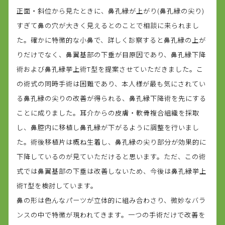
正面・斜位から見たときに、鼻孔縁が上がり(鼻孔縁の尖り)
すぎて鼻の穴が大きく見えるとのことで相談に来られまし
た。確かに特徴的な小鼻で、詳しく診察すると鼻孔縁の上が
りだけでなく、鼻翼基部の下垂が目原因であり、鼻孔縁下降
術および鼻孔縁挙上術T型を提案させていただきました。こ
の術式の同時手術は困難であり、本人様が最も気にされてい
る鼻孔縁の尖りの改善が得られる、鼻孔縁下降術を先にする
ことに成りました。耳介からの皮膚・軟骨複合組織を採取
し、鼻腔内に移植し鼻孔縁が下がるように調整を行いまし
た。術後移植片は概ね生着し、鼻孔縁の尖り部分が効果的に
下降しているのが見ていただけると思います。ただ、この術
式では鼻翼基部の下垂は改善しないため、今後は鼻孔縁挙上
術T型を検討しています。
鼻の形は色んなパーツが立体的に組み合わさり、微妙なバラ
ンスの中で特徴が現われてきます。一つの手術だけで改善を