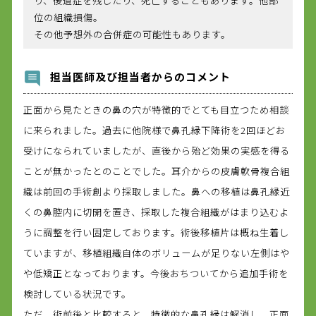
り、後遺症を残したり、死亡することもあります。他部
位の組織損傷。
その他予想外の合併症の可能性もあります。
担当医師及び担当者からのコメント
正面から見たときの鼻の穴が特徴的でとても目立つため相談
に来られました。過去に他院様で鼻孔縁下降術を2回ほどお
受けになられていましたが、直後から殆ど効果の実感を得る
ことが無かったとのことでした。耳介からの皮膚軟骨複合組
織は前回の手術創より採取しました。鼻への移植は鼻孔縁近
くの鼻腔内に切開を置き、採取した複合組織がはまり込むよ
うに調整を行い固定しております。術後移植片は概ね生着し
ていますが、移植組織自体のボリュームが足りない左側はや
や低矯正となっております。今後おちついてから追加手術を
検討している状況です。
ただ、術前後と比較すると、特徴的な鼻孔縁は解消し、正面