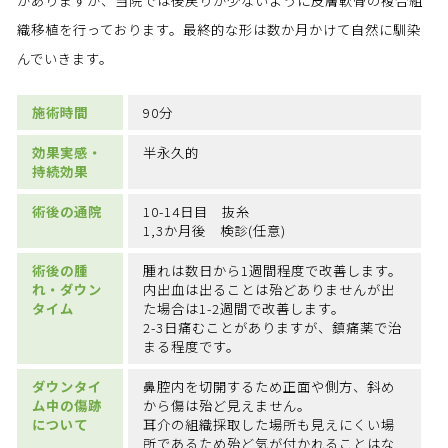
がありますが、当院では後戻りが少ないように皮膚軟骨の複合組
織移植を行っております。最終的な形は数か月かけて自然に馴染
んでいきます。
施術時間
90分
効果実感・
半永久的
持続効果
術後の通院
10-14日目 抜糸
1,3か月後 検診(任意)
術後の腫
腫れは数日から1週間程度で改善します。
れ・ダウン
内出血は出ることは殆どありませんが出
タイム
た場合は1-2週間で改善します。
2-3日痛むことがありますが、鎮痛薬で治
まる程度です。
ダウンタイ
鼻腔内を切開するため正面や側方、斜め
ム中の傷跡
から傷は殆ど見えません。
について
耳介の組織採取した場所も見えにくい場
所であるため殆ど気が付かれることはな