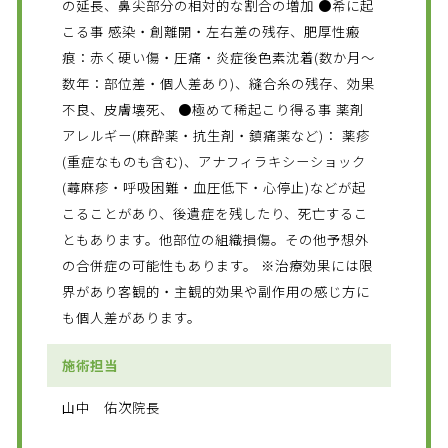
の延長、鼻尖部分の相対的な割合の増加 ●希に起
こる事 感染・創離開・左右差の残存、肥厚性瘢
痕：赤く硬い傷・圧痛・炎症後色素沈着(数か月～
数年：部位差・個人差あり)、縫合糸の残存、効果
不良、皮膚壊死、 ●極めて稀起こり得る事 薬剤
アレルギー(麻酔薬・抗生剤・鎮痛薬など)： 薬疹
(重症なものも含む)、アナフィラキシーショック
(蕁麻疹・呼吸困難・血圧低下・心停止)などが起
こることがあり、後遺症を残したり、死亡するこ
ともあります。他部位の組織損傷。その他予想外
の合併症の可能性もあります。 ※治療効果には限
界があり客観的・主観的効果や副作用の感じ方に
も個人差があります。
施術担当
山中 佑次院長