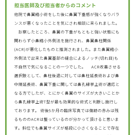
担当医師及び担当者からのコメント
他院で鼻翼縮小術をした後に鼻翼下垂感が強くなりバラ
ンスが悪くなったことを気にされ相談に来られました。
診察したところ、鼻翼の下垂がもともと強い状態にも
関わらず小鼻縮小外側法を施行され、鼻翼鼻柱関係
(ACR)が悪化したものと推測されました。また鼻翼縮小
外側法で出来た鼻翼基部の縫合によるノッチ(切れ目)も
不自然で気になることの一つでした。 ACR改善させる
選択肢として、鼻柱後退に対しては鼻柱延長術および鼻
中隔延長術、鼻翼下垂に関しては鼻孔縁挙上術が適応と
なる方でしたが、とにかく鼻翼のサイズが大きいことか
ら鼻孔縁挙上術T型が最も効果的な術式と判断し施行し
ております。 術後5か月の臨床写真では傷跡の赤みは残
るもののACRは整っているのが分かって頂けると思いま
す。斜位でも鼻翼サイズが格段に小さくなることで存在