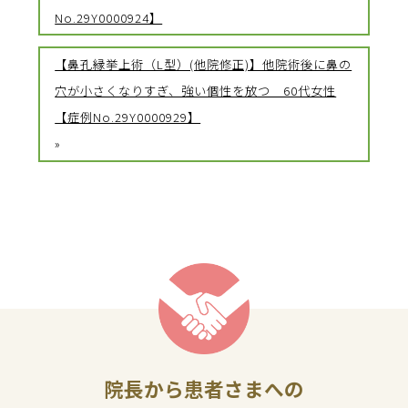
No.29Y0000924】
【鼻孔縁挙上術（L型）(他院修正)】他院術後に鼻の
穴が小さくなりすぎ、強い個性を放つ 60代女性
【症例No.29Y0000929】
»
院長から患者さまへの