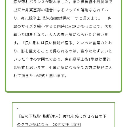
感が薄れバランスが取れました。また鼻翼縮小外側法で
出来た鼻翼基部の縫合によるノッチの解消なされてお
り、鼻孔縁挙上T型の治療効果の一つと言えます。 鼻
翼のサイズを縮小すると同時にACRが整うことで、落ち
着いた印象となり、大人の雰囲気になられたと思いま
す。「良い形には良い機能が宿る」といった言葉のとお
り、形を整えることで得られるのは、姿やたたずまいと
いった全体の雰囲気であり、鼻孔縁挙上術T型は効果的
な術式と思います。小鼻が気になる全ての方に視野に入
れて頂きたい術式と思います。
«
【目の下脱脂+脂肪注入】疲れを感じさせる目の下
のクマが気になる 20代女性【症例