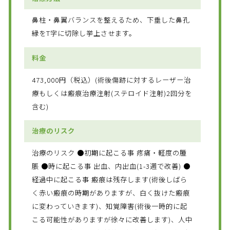
鼻柱・鼻翼バランスを整えるため、下垂した鼻孔
縁をT字に切除し挙上させます。
料金
473,000円（税込）(術後傷跡に対するレーザー治
療もしくは瘢痕治療注射(ステロイド注射)2回分を
含む)
治療のリスク
治療のリスク ●初期に起こる事 疼痛・軽度の腫
脹 ●時に起こる事 出血、内出血(1-3週で改善) ●
経過中に起こる事 瘢痕は残存します(術後しばら
く赤い瘢痕の時期がありますが、白く抜けた瘢痕
に変わっていきます)、知覚障害(術後一時的に起
こる可能性がありますが徐々に改善します)、人中