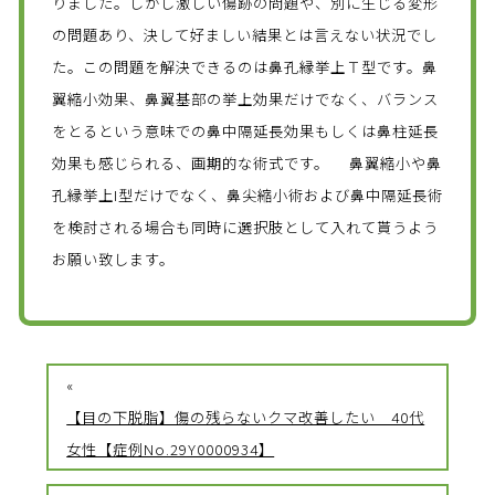
りました。しかし激しい傷跡の問題や、別に生じる変形
の問題あり、決して好ましい結果とは言えない状況でし
た。この問題を解決できるのは鼻孔縁挙上Ｔ型です。鼻
翼縮小効果、鼻翼基部の挙上効果だけでなく、バランス
をとるという意味での鼻中隔延長効果もしくは鼻柱延長
効果も感じられる、画期的な術式です。 鼻翼縮小や鼻
孔縁挙上I型だけでなく、鼻尖縮小術および鼻中隔延長術
を検討される場合も同時に選択肢として入れて貰うよう
お願い致します。
«
【目の下脱脂】傷の残らないクマ改善したい 40代
女性【症例No.29Y0000934】