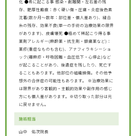
化 ●希に起こる事 感染・創離開・左右差の残
存、肥厚性瘢痕：赤く硬い傷・圧痛・炎症後色素
沈着(数か月～数年：部位差・個人差あり)、縫合
糸の残存、効果不良(単一の手術の治療効果の限界
があります)、皮膚壊死 ●極めて稀起こり得る事
薬剤アレルギー(麻酔薬・抗生剤・鎮痛薬など)：
薬疹(重症なものも含む)、アナフィラキシーショ
ック(蕁麻疹・呼吸困難・血圧低下・心停止)など
が起こることがあり、後遺症を残したり、死亡す
ることもあります。他部位の組織損傷。その他予
想外の合併症の可能性もあります。 ※治療効果に
は限界があり客観的・主観的効果や副作用の感じ
方にも個人差があります。※切り取った部分は元
に戻せません。
施術担当
山中 佑次院長