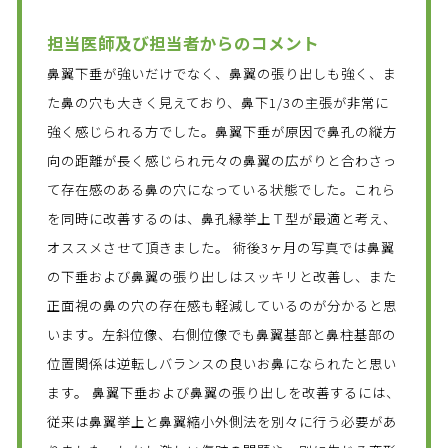
担当医師及び担当者からのコメント
鼻翼下垂が強いだけでなく、鼻翼の張り出しも強く、ま
た鼻の穴も大きく見えており、鼻下1/3の主張が非常に
強く感じられる方でした。鼻翼下垂が原因で鼻孔の縦方
向の距離が長く感じられ元々の鼻翼の広がりと合わさっ
て存在感のある鼻の穴になっている状態でした。これら
を同時に改善するのは、鼻孔縁挙上Ｔ型が最適と考え、
オススメさせて頂きました。 術後3ヶ月の写真では鼻翼
の下垂および鼻翼の張り出しはスッキリと改善し、また
正面視の鼻の穴の存在感も軽減しているのが分かると思
います。左斜位像、右側位像でも鼻翼基部と鼻柱基部の
位置関係は逆転しバランスの良いお鼻になられたと思い
ます。 鼻翼下垂および鼻翼の張り出しを改善するには、
従来は鼻翼挙上と鼻翼縮小外側法を別々に行う必要があ