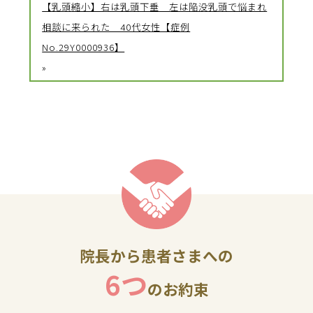
【乳頭縮小】右は乳頭下垂 左は陥没乳頭で悩まれ
相談に来られた 40代女性【症例
No.29Y0000936】
»
院長から患者さまへの
6つ
のお約束