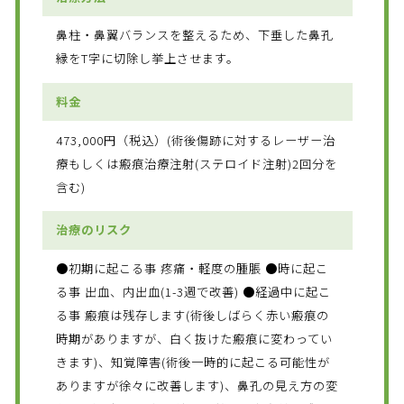
鼻柱・鼻翼バランスを整えるため、下垂した鼻孔
縁をT字に切除し挙上させます。
料金
473,000円（税込）(術後傷跡に対するレーザー治
療もしくは瘢痕治療注射(ステロイド注射)2回分を
含む)
治療のリスク
●初期に起こる事 疼痛・軽度の腫脹 ●時に起こ
る事 出血、内出血(1-3週で改善) ●経過中に起こ
る事 瘢痕は残存します(術後しばらく赤い瘢痕の
時期がありますが、白く抜けた瘢痕に変わってい
きます)、知覚障害(術後一時的に起こる可能性が
ありますが徐々に改善します)、鼻孔の見え方の変