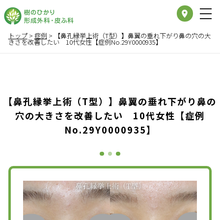
place
トップ
>
症例
>
【鼻孔縁挙上術（T型）】鼻翼の垂れ下がり鼻の穴の大
きさを改善したい 10代女性【症例No.29Y0000935】
【鼻孔縁挙上術（T型）】鼻翼の垂れ下がり鼻の
穴の大きさを改善したい 10代女性【症例
No.29Y0000935】