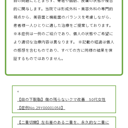
目の問題にとどまらず、骨格や脂肪、皮膚の状態が複合
的に関与します。当院では形成外科・美容外科の専門的
視点から、美容面と機能面のバランスを考慮しながら、
患者様一人ひとりに適した治療をご提案しております。
※本症例は一例のご紹介であり、個人の状態やご希望に
より適切な治療内容は異なります。 ※記載の経過は個人
の感想を含むものであり、すべての方に同様の結果を保
証するものではありません。
«
【目の下脱脂】傷の残らないクマ改善 50代女性
【症例No.29Y00001058】
【二重切開】左右差のある二重を、永久的な二重に