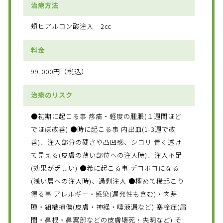
治療方法
頬ヒアルロン酸注入 2㏄
料金
99,000円（税込）
治療のリスク
●初期に起こる事 疼痛・軽度の腫脹(１週間ほど
でほぼ改善) ●時に起こる事 内出血(1-3週で改
善)、注入部分の硬さや凸凹感、シコリ 青く透け
て見える(皮膚の薄い部位への注入時)、注入不足
(効果が乏しい) ●希に起こる事 デコボコになる
(浅い層への注入時)、過剰注入 ●極めて稀起こり
得る事 アレルギー・感染(遅発性も含む)・肉芽
腫・組織損傷(皮膚・神経・唾液漏など) 塞栓症(眉
間・鼻根・鼻翼部などの皮膚壊死・失明など) そ