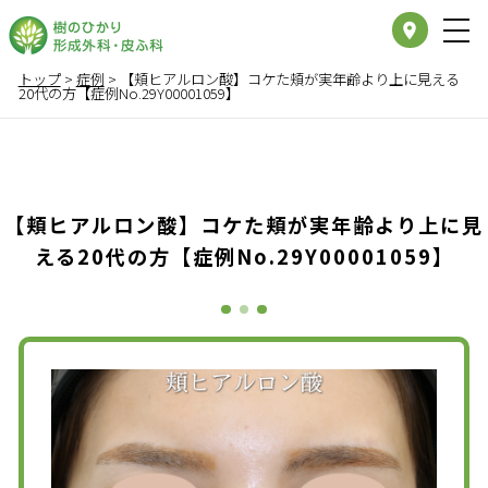
place
トップ
>
症例
>
【頬ヒアルロン酸】コケた頬が実年齢より上に見える
20代の方【症例No.29Y00001059】
【頬ヒアルロン酸】コケた頬が実年齢より上に見
える20代の方【症例No.29Y00001059】