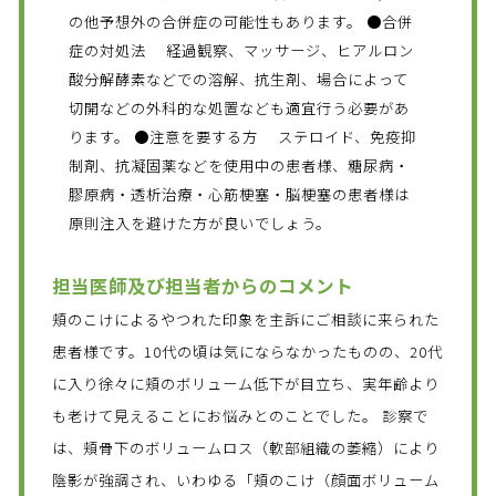
の他予想外の合併症の可能性もあります。 ●合併
症の対処法 経過観察、マッサージ、ヒアルロン
酸分解酵素などでの溶解、抗生剤、場合によって
切開などの外科的な処置なども適宜行う必要があ
ります。 ●注意を要する方 ステロイド、免疫抑
制剤、抗凝固薬などを使用中の患者様、糖尿病・
膠原病・透析治療・心筋梗塞・脳梗塞の患者様は
原則注入を避けた方が良いでしょう。
担当医師及び担当者からのコメント
頬のこけによるやつれた印象を主訴にご相談に来られた
患者様です。10代の頃は気にならなかったものの、20代
に入り徐々に頬のボリューム低下が目立ち、実年齢より
も老けて見えることにお悩みとのことでした。 診察で
は、頬骨下のボリュームロス（軟部組織の萎縮）により
陰影が強調され、いわゆる「頬のこけ（顔面ボリューム