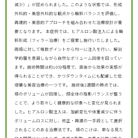
減少）」が認められました。このような状態では、形成
外科的・美容外科的な観点から輪郭バランスを評価し、
再建的・美容的アプローチを組み合わせた治療設計が重
要となります。 本症例では、ヒアルロン酸注入による輪
郭形成（フィラー治療）をご提案し施行いたしました。
両頬に対して複数ポイントから均一に注入を行い、解剖
学的層を意識しながら自然なボリューム回復を図ってい
ます。施術時間は約10分程度で、直後から効果の実感が
得られることができ、かつダウンタイムにも配慮した低
侵襲な美容治療の一つです。 施術後2週間の時点では、
頬のボリュームが回復し、顔全体の陰影バランスが整う
ことで、より若々しく健康的な印象へと変化が見られま
した。ヒアルロン酸注入は、加齢変化や体重減少に伴う
ボリュームロスに対し、修正・再建の一手段として選択
されることのある治療法です。 頬のこけは、単なる見た