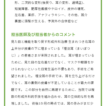
形、二次的な変形(後戻り、耳介変形、過矯正)、
知覚障害、肥厚性瘢痕やケロイド、皮弁の壊死、
左右差、薬疹、アナフィラキシー、その他、耳介
裏面に頭髪が生える、予測外の合併症など
担当医師及び担当者からのコメント
見た目と機能を取り戻す形成外科治療 生まれつき右耳の
上半分が皮膚の下に埋まっている「埋没耳（まいぼつ
じ）」の患者さまが来院されました。 耳が埋まっている
ために、見た目の左右差だけでなく、マスクや眼鏡をか
けられないといった日常生活の不便もあり、手術をご希
望されました。 埋没耳の手術では、耳を立ち上げるだけ
でなく、耳の裏側の皮膚が不足していることが最大の課
題です。 この部分を自然に再建するために、当院では複
数の形成外科的手技を組み合わせ、耳の立体的な形を再
現しました。 術後3か月の時点では、耳の赤みがまだ少