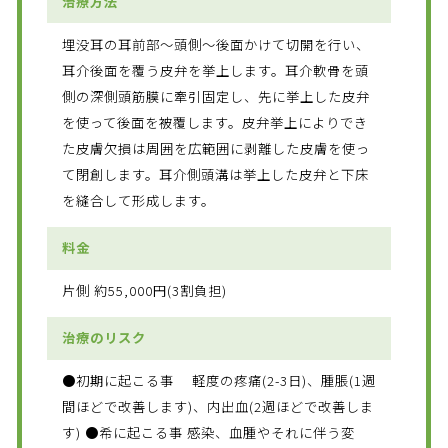
治療方法
埋没耳の耳前部～頭側～後面かけて切開を行い、
耳介後面を覆う皮弁を挙上します。耳介軟骨を頭
側の深側頭筋膜に牽引固定し、先に挙上した皮弁
を使って後面を被覆します。皮弁挙上によりでき
た皮膚欠損は周囲を広範囲に剥離した皮膚を使っ
て閉創します。耳介側頭溝は挙上した皮弁と下床
を縫合して形成します。
料金
片側 約55,000円(3割負担)
治療のリスク
●初期に起こる事 軽度の疼痛(2-3日)、腫脹(1週
間ほどで改善します)、内出血(2週ほどで改善しま
す) ●希に起こる事 感染、血腫やそれに伴う変