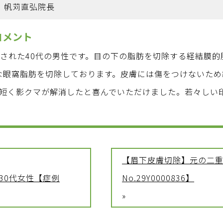
帆苅直弘院長
コメント
された40代の男性です。目の下の脂肪を切除する経結膜的
な眼窩脂肪を切除しております。皮膚には傷をつけないた
短く影クマが解消したと喜んでいただけました。若々しい
【眉下皮膚切除】元の二重
30代女性【症例
No.29Y0000836】
»