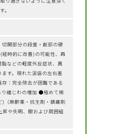
つ取り過ぎないように注意深く
す。
)・切開部分の段差・創部の硬
(経時的に改善)の可能性、再
眼脂などの軽度外反症状、異
残ります。現れた涙袋の左右差
残存：完全除去が困難である
ちり緬じわの増加 ●極めて稀
ど)（麻酔薬・抗生剤・鎮痛剤
上昇や失明、眼および周囲組