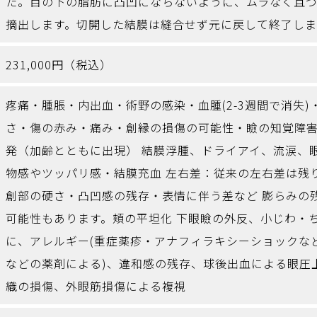
た。目の下の脂肪に凸凹にならないように、ムラなく且
摘出します。切開した結膜は縫合せず元に戻して終了しま
231,000円（税込）
疼痛・腫脹・内出血・術野の感染・血腫(2-3週間で消失
さ・傷の赤み・痛み・創縁の損傷の可能性・瞼の知覚障害
発（加齢とともに出現） 結膜浮腫、ドライアイ、流涙、
物感やツッパリ感・結膜充血 左右差：従来の左右差は
創部の硬さ・凸凹感の残存・表情に伴う差など 膨らみの
可能性もあります。頬の平坦化 下眼瞼の外反、小じわ・
に、アレルギー(重症薬疹・アナフィラキシーショックな
などの薬剤による)、違和感の残存、球後出血による眼圧
織の損傷、外眼筋損傷による複視