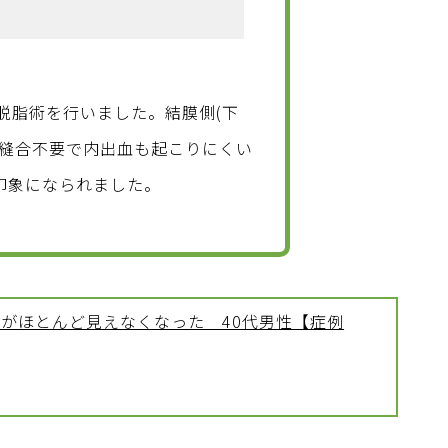
脱脂術を行いました。結膜側(下
め縫合不要で内出血も起こりにくい
印象になられました。
がほとんど見えなくなった 40代男性【症例