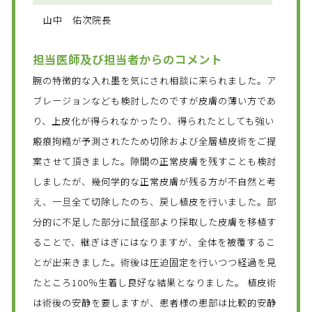
山中 佑次院長
担当医師及び担当者からのコメント
腕の特徴的な入れ墨を気にされ相談に来られました。ア
ブレージョンなども検討したのですが皮膚の薄い方であ
り、上皮化が得られなかったり、得られたとしても強い
瘢痕拘縮が予測されたため切除および全層植皮術をご提
案させて頂きました。隙間の正常皮膚を残すことも検討
しましたが、幾何学的な正常皮膚が残る方が不自然と考
え、一旦全て切除したのち、戻し植皮を行いました。部
分的に不足した部分に鼠径部より採取した皮膚を移植す
ることで、継ぎはぎにはなりますが、全体を被覆するこ
とが出来きました。術後は圧迫固定を行いつつ経過を見
たところ100％生着し良好な結果となりました。 植皮術
は術後の安静を要しますが、患者様の患部は比較的安静