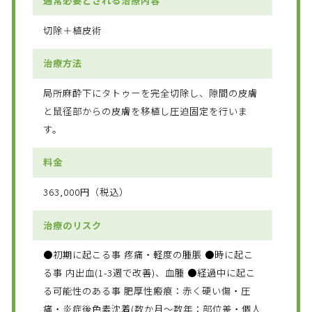
通常必要とされる治療内容
切除＋植皮術
治療方法
局所麻酔下にタトゥーを完全切除し、隙間の皮膚
と鼠径部からの皮膚を移植し圧迫固定を行いま
す。
料金
363,000円（税込）
治療のリスク
●初期に起こる事 疼痛・軽度の腫脹 ●時に起こ
る事 内出血(1-3週で改善)、血腫 ●経過中に起こ
る可能性のある事 肥厚性瘢痕：赤く硬い傷・圧
痛・炎症後色素沈着(数か月～数年：部位差・個人