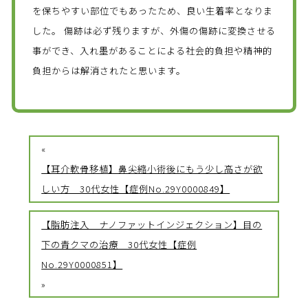
を保ちやすい部位でもあったため、良い生着率となりま
した。 傷跡は必ず残りますが、外傷の傷跡に変換させる
事ができ、入れ墨があることによる社会的負担や精神的
負担からは解消されたと思います。
«
【耳介軟骨移植】鼻尖縮小術後にもう少し高さが欲
しい方 30代女性【症例No.29Y0000849】
【脂肪注入 ナノファットインジェクション】目の
下の青クマの治療 30代女性【症例
No.29Y0000851】
»