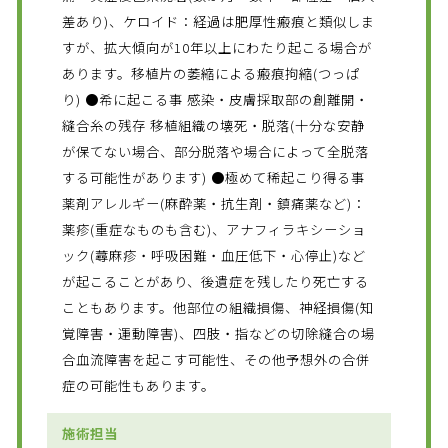
差あり)、ケロイド：経過は肥厚性瘢痕と類似しま
すが、拡大傾向が10年以上にわたり起こる場合が
あります。移植片の萎縮による瘢痕拘縮(つっぱ
り) ●希に起こる事 感染・皮膚採取部の創離開・
縫合糸の残存 移植組織の壊死・脱落(十分な安静
が保てない場合、部分脱落や場合によって全脱落
する可能性があります) ●極めて稀起こり得る事
薬剤アレルギー(麻酔薬・抗生剤・鎮痛薬など)：
薬疹(重症なものも含む)、アナフィラキシーショ
ック(蕁麻疹・呼吸困難・血圧低下・心停止)など
が起こることがあり、後遺症を残したり死亡する
こともあります。他部位の組織損傷、神経損傷(知
覚障害・運動障害)、四肢・指などの切除縫合の場
合血流障害を起こす可能性、その他予想外の合併
症の可能性もあります。
施術担当