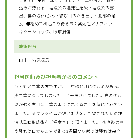
込みが薄れる・埋没糸の遅発性感染・埋没糸の露
出、傷の残存(赤み・結び目の浮き出し・創部の陥
没) ●極めて稀起こり得る事：薬剤性アナフィラ
キシーショック、眼球損傷
施術担当
山中 佑次院長
担当医師及び担当者からのコメント
もともと二重の方ですが、「年齢と共にタルミが現れ、
奥二重になってしまった」と来院されました。右のタル
ミが強く右目は一重のように見えることを気にされてい
ました。ダウンタイムが短い術式をご希望されたため埋
没式重瞼形成術をご提案させて頂きました。 術直後はや
や腫れは目立ちますが術後2週間の状態では腫れは完全