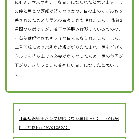
に引き、本来のキレイな目元になられたと思います。ま
た瞳と眉との距離が短くなりかつ、目の上のくぼみも改
善されたためより従来の若々しさも現れました。 術後2
週間の状態ですが、若干の浮腫みは残っているものの、
左右差は解消されキレイな目元になられました。また、
二重形成により余剰な皮膚が折りたたまれ、眉を挙げて
タルミを持ち上げる必要がなくなったため、眉の位置が
下がり、きりっとした若々しい目元になったと思いま
す。
«
【鼻短縮術＋ハンプ切除（ワシ鼻修正）】 40代男
性【症例No.29Y010528】