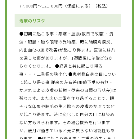
77,000円～121,000円（保証による）（税込）
治療のリスク
●初期に起こる事：疼痛・腫脹(数日で改善)・流
涙・眼脂・瞼や眼球の異物感、時に結膜角膜炎、
内出血(2-3週で改善)が起こり得ます。直後には糸
を通した傷がありますが、1週間後には殆ど分か
らなくなります。 ●経過と共に起こり得る
事・・・二重幅の狭小化 ●患者様自身の目につい
て起こり得る事 従来の左右差(眼瞼下垂の有無・
かぶれによる皮膚の状態・従来の目頭の形状差)は
残ります。また広い二重を作り過ぎることで、眠
そうな印象や睫毛の生え際への皮膚のかぶりなど
が起こり得ます。時に変化した自分の目に馴染め
ない方もおられます。その場合抜糸を行います
が、歳月が過ぎていると元に戻らない可能性もあ
ります。 ●稀に起こり得る事：二重の消失・食い