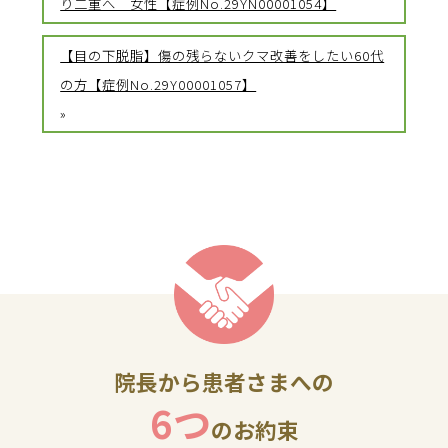
り二重へ 女性【症例No.29YN00001054】
【目の下脱脂】傷の残らないクマ改善をしたい60代
の方【症例No.29Y00001057】
»
院長から患者さまへの
6つ
のお約束