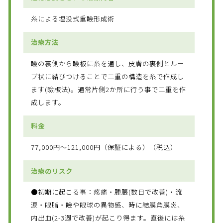
糸による埋没式重瞼形成術
治療方法
瞼の裏側から瞼板に糸を通し、皮膚の裏側とルー
プ状に結びつけることで二重の構造を糸で作成し
ます(瞼板法)。通常片側2か所に行う事で二重を作
成します。
料金
77,000円～121,000円（保証による）（税込）
治療のリスク
●初期に起こる事：疼痛・腫脹(数日で改善)・流
涙・眼脂・瞼や眼球の異物感、時に結膜角膜炎、
内出血(2-3週で改善)が起こり得ます。直後には糸