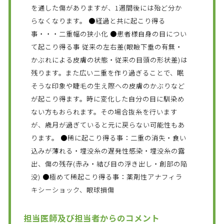
を通した傷がありますが、1週間後には殆ど分か
らなくなります。 ●経過と共に起こり得る
事・・・二重幅の狭小化 ●患者様自身の目につい
て起こり得る事 従来の左右差(眼瞼下垂の有無・
かぶれによる皮膚の状態・従来の目頭の形状差)は
残ります。また広い二重を作り過ぎることで、眠
そうな印象や睫毛の生え際への皮膚のかぶりなど
が起こり得ます。時に変化した自分の目に馴染め
ない方もおられます。その場合抜糸を行います
が、歳月が過ぎていると元に戻らない可能性もあ
ります。 ●稀に起こり得る事：二重の消失・食い
込みが薄れる・埋没糸の遅発性感染・埋没糸の露
出、傷の残存(赤み・結び目の浮き出し・創部の陥
没) ●極めて稀起こり得る事：薬剤性アナフィラ
キシーショック、眼球損傷
担当医師及び担当者からのコメント