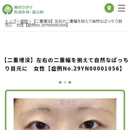
place
トップ
>
症例
>
【二重埋没】左右の二重幅を揃えて自然なぱっちり目
元に 女性【症例No.29YN00001056】
【二重埋没】左右の二重幅を揃えて自然なぱっち
り目元に 女性【症例No.29YN00001056】