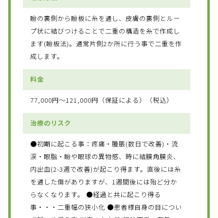
瞼の裏側から瞼板に糸を通し、皮膚の裏側とルー
プ状に結びつけることで二重の構造を糸で作成し
ます(瞼板法)。通常片側2か所に行う事で二重を作
成します。
料金
77,000円～121,000円（保証による）（税込）
治療のリスク
●初期に起こる事：疼痛・腫脹(数日で改善)・流
涙・眼脂・瞼や眼球の異物感、時に結膜角膜炎、
内出血(2-3週で改善)が起こり得ます。直後には糸
を通した傷がありますが、1週間後には殆ど分か
らなくなります。 ●経過と共に起こり得る
事・・・二重幅の狭小化 ●患者様自身の目につい