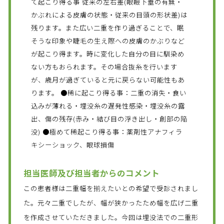
て起こり得る事 従来の左右差(眼瞼下垂の有無・
かぶれによる皮膚の状態・従来の目頭の形状差)は
残ります。また広い二重を作り過ぎることで、眠
そうな印象や睫毛の生え際への皮膚のかぶりなど
が起こり得ます。時に変化した自分の目に馴染め
ない方もおられます。その場合抜糸を行います
が、歳月が過ぎていると元に戻らない可能性もあ
ります。 ●稀に起こり得る事：二重の消失・食い
込みが薄れる・埋没糸の遅発性感染・埋没糸の露
出、傷の残存(赤み・結び目の浮き出し・創部の陥
没) ●極めて稀起こり得る事：薬剤性アナフィラ
キシーショック、眼球損傷
担当医師及び担当者からのコメント
この患者様は二重幅を揃えたいとの希望で受診されまし
た。元々二重でしたが、幅が狭かったため幅を広げ二重
を作成させていただきました。今回は埋没法での二重形