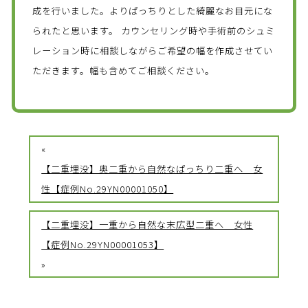
成を行いました。よりぱっちりとした綺麗なお目元にな
られたと思います。 カウンセリング時や手術前のシュミ
レーション時に相談しながらご希望の幅を作成させてい
ただきます。幅も含めてご相談ください。
«
【二重埋没】奥二重から自然なぱっちり二重へ 女
性【症例No.29YN00001050】
【二重埋没】一重から自然な末広型二重へ 女性
【症例No.29YN00001053】
»