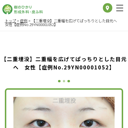
place
トップ
>
症例
>
【二重埋没】二重幅を広げてぱっちりとした目元へ
女性【症例No.29YN00001052】
【二重埋没】二重幅を広げてぱっちりとした目元
へ 女性【症例No.29YN00001052】